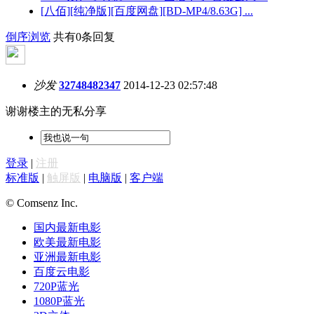
[八佰][纯净版][百度网盘][BD-MP4/8.63G] ...
倒序浏览
共有0条回复
沙发
32748482347
2014-12-23 02:57:48
谢谢楼主的无私分享
登录
|
注册
标准版
|
触屏版
|
电脑版
|
客户端
© Comsenz Inc.
国内最新电影
欧美最新电影
亚洲最新电影
百度云电影
720P蓝光
1080P蓝光