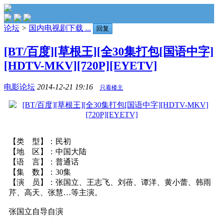
论坛
>
国内电视剧下载 ...
回复
[BT/百度][草根王][全30集打包[国语中字]
[HDTV-MKV][720P][EYETV]
电影论坛
2014-12-21 19:16
只看楼主
【类 型】：民初
【地 区】：中国大陆
【语 言】：普通话
【集 数】：30集
【演 员】：张国立、王志飞、刘蓓、谭洋、黄小蕾、韩雨
芹、高天、张慧…等主演。
张国立自导自演