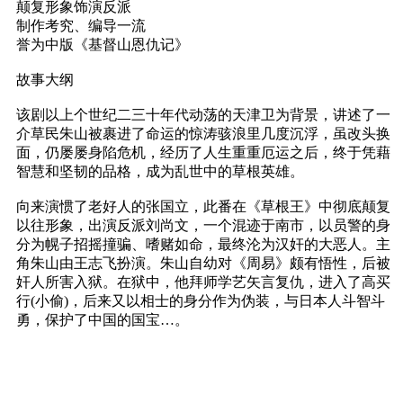
颠复形象饰演反派
制作考究、编导一流
誉为中版《基督山恩仇记》
故事大纲
该剧以上个世纪二三十年代动荡的天津卫为背景，讲述了一
介草民朱山被裹进了命运的惊涛骇浪里几度沉浮，虽改头换
面，仍屡屡身陷危机，经历了人生重重厄运之后，终于凭藉
智慧和坚韧的品格，成为乱世中的草根英雄。
向来演惯了老好人的张国立，此番在《草根王》中彻底颠复
以往形象，出演反派刘尚文，一个混迹于南市，以员警的身
分为幌子招摇撞骗、嗜赌如命，最终沦为汉奸的大恶人。主
角朱山由王志飞扮演。朱山自幼对《周易》颇有悟性，后被
奸人所害入狱。在狱中，他拜师学艺矢言复仇，进入了高买
行(小偷)，后来又以相士的身分作为伪装，与日本人斗智斗
勇，保护了中国的国宝…。