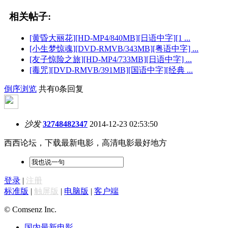
相关帖子:
[黄昏大丽花][HD-MP4/840MB][日语中字][1 ...
[小生梦惊魂][DVD-RMVB/343MB][粤语中字] ...
[友子惊险之旅][HD-MP4/733MB][日语中字] ...
[毒咒][DVD-RMVB/391MB][国语中字][经典 ...
倒序浏览
共有0条回复
沙发
32748482347
2014-12-23 02:53:50
西西论坛，下载最新电影，高清电影最好地方
登录
|
注册
标准版
|
触屏版
|
电脑版
|
客户端
© Comsenz Inc.
国内最新电影