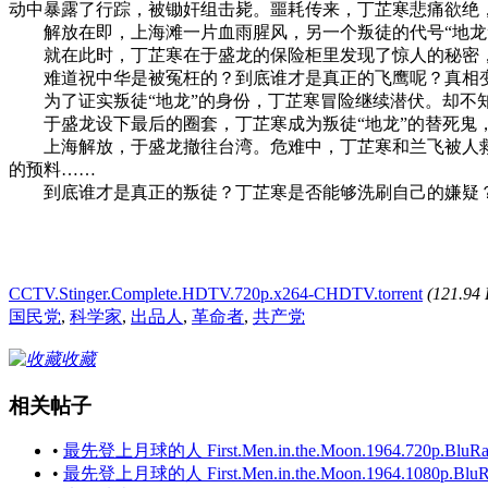
动中暴露了行踪，被锄奸组击毙。噩耗传来，丁芷寒悲痛欲绝
解放在即，上海滩一片血雨腥风，另一个叛徒的代号“地龙”
就在此时，丁芷寒在于盛龙的保险柜里发现了惊人的秘密，那
难道祝中华是被冤枉的？到底谁才是真正的飞鹰呢？真相
为了证实叛徒“地龙”的身份，丁芷寒冒险继续潜伏。却不
于盛龙设下最后的圈套，丁芷寒成为叛徒“地龙”的替死鬼，
上海解放，于盛龙撤往台湾。危难中，丁芷寒和兰飞被人救
的预料……
到底谁才是真正的叛徒？丁芷寒是否能够洗刷自己的嫌疑？
CCTV.Stinger.Complete.HDTV.720p.x264-CHDTV.torrent
(121.9
国民党
,
科学家
,
出品人
,
革命者
,
共产党
收藏
相关帖子
•
最先登上月球的人 First.Men.in.the.Moon.1964.720p.BluRay.
•
最先登上月球的人 First.Men.in.the.Moon.1964.1080p.BluRa