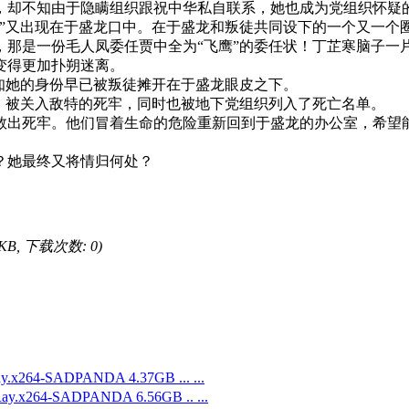
，却不知由于隐瞒组织跟祝中华私自联系，她也成为党组织怀疑
又出现在于盛龙口中。在于盛龙和叛徒共同设下的一个又一个
是一份毛人凤委任贾中全为“飞鹰”的委任状！丁芷寒脑子一
变得更加扑朔迷离。
知她的身份早已被叛徒摊开在于盛龙眼皮之下。
被关入敌特的死牢，同时也被地下党组织列入了死亡名单。
出死牢。他们冒着生命的危险重新回到于盛龙的办公室，希望能
她最终又将情归何处？
4 KB, 下载次数: 0)
x264-SADPANDA 4.37GB ... ...
y.x264-SADPANDA 6.56GB .. ...