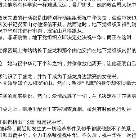
其他所有科学家一样难逃厄运，暴尸街头。她的救命恩人祝中
次失败的行动都是由特别行动组组长祝中华负责，偏偏每次也
区委书记况宝山对他深信不疑。然而这时，地下党组织又得到消
祝中华对其进行审判，况宝山只得跟从。
。罪证确凿，地下党组织立即决定处决祝中华，而正在这时，
保密局上海站站长于盛龙和那个由他安插在地下党组织内部的
，她与祝中华订下半年之约，并偷偷放他离开，让他证明自己
结识了于盛龙，并终于成为于盛龙身边漂亮的女秘书。
党领导郑子民和况宝山。然而，叛徒“飞鹰”的身份却依旧毫无
寒的真实身份。然而，爱情战胜了一切，兰飞决定在丁芷寒身
尖之上，暗地里配合丁芷寒调查真相。虽然有时候他行动神
据都指出“飞鹰”就是祝中华。
的解释，而近期发生的一切暗杀事件又似乎都跟他脱不了关系，
织派出贾中全，全力击杀叛徒祝中华。不久后，祝中华在一次行