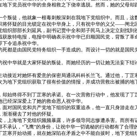
地下党员祝中华的舍身相救之下侥幸逃脱。然而，她的父母却跟
个叛徒，他就象一根毒刺般深刺在我地下党组织中。而且，这数
织将怀疑的目光锁定在祝中华身上，只有祝中华的义父——闸北
党组织部部长刘延风，副书记贾中全和郑子民马上决定立刻找到
获敌特电报，电报中明确表示祝中华已归顺国民党，背叛了革命
即下令追杀祝中华。
死都是由国民党特务组织一手造成的。而设计一切的就是国民党
祝中华就是大家怀疑的叛徒。而她经历的一切让她无法妄下结论
动接近对她怀有爱意的保密局通讯科科长兰飞。通过他，丁芷寒
地下党组织获取了很有价值的情报，并成功营救出被捕的地下
却始终得不到丁芷寒的承诺。在一次营救行动中，他发现了丁芷
她已经深深爱上了她的救命恩人祝中华。
面对国民党和共产党地下组织的双重追杀，他一直只身游走在刀
，渐渐褪去了对他的怀疑。
上海地下党组织频频暴露，许多领导同志惨遭杀害。而所有证
承认，“飞鹰”的身份，让祝中华一切诡秘的行动都有了合理
丁芷寒开始动摇，就在她深陷在矛盾之中不能自拔时，地下党组