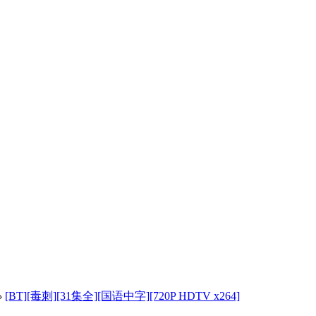
›
[BT][毒刺][31集全][国语中字][720P HDTV x264]