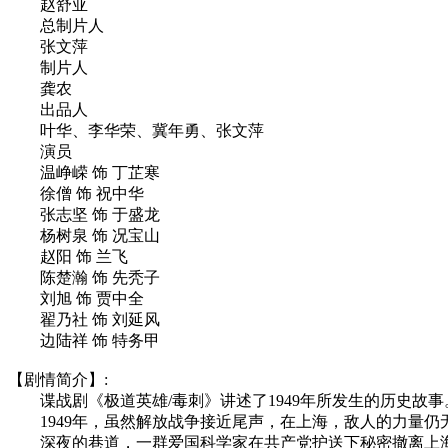
赵舒亚
总制片人
张文萍
制片人
龚农
出品人
叶华、李华荣、冀年勇、张文萍
演员
温峥嵘 饰 丁芷寒
徐僧 饰 祝中华
张志坚 饰 于盛龙
杨树泉 饰 况宝山
赵阳 饰 兰飞
陈楚瀚 饰 先秃子
刘旭 饰 贾中全
翟乃社 饰 刘延风
边陆祥 饰 特务甲
【剧情简介】:
谍战剧《极道英雄/毒刺》讲述了1949年所发生的历史故事
1949年，虽然解放战争接近尾声，在上海，敌人的力量仍
深夜的巷道，一群爱国科学家在共产党护送下秘密撤离上海