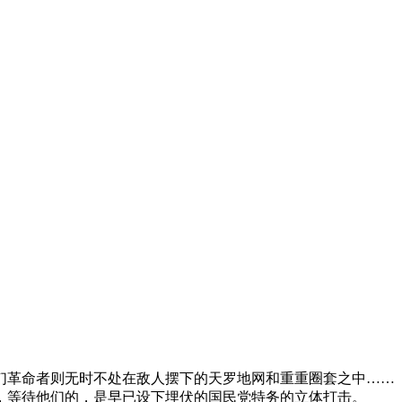
们革命者则无时不处在敌人摆下的天罗地网和重重圈套之中……
等待他们的，是早已设下埋伏的国民党特务的立体打击。