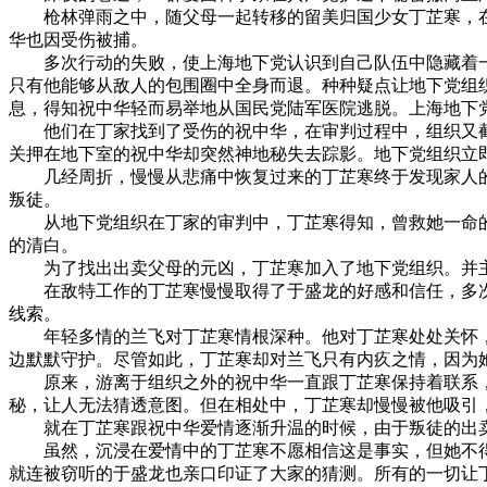
枪林弹雨之中，随父母一起转移的留美归国少女丁芷寒，在
华也因受伤被捕。
多次行动的失败，使上海地下党认识到自己队伍中隐藏着一
只有他能够从敌人的包围圈中全身而退。种种疑点让地下党组
息，得知祝中华轻而易举地从国民党陆军医院逃脱。上海地下
他们在丁家找到了受伤的祝中华，在审判过程中，组织又截
关押在地下室的祝中华却突然神地秘失去踪影。地下党组织立
几经周折，慢慢从悲痛中恢复过来的丁芷寒终于发现家人的
叛徒。
从地下党组织在丁家的审判中，丁芷寒得知，曾救她一命的
的清白。
为了找出出卖父母的元凶，丁芷寒加入了地下党组织。并主
在敌特工作的丁芷寒慢慢取得了于盛龙的好感和信任，多次为
线索。
年轻多情的兰飞对丁芷寒情根深种。他对丁芷寒处处关怀，
边默默守护。尽管如此，丁芷寒却对兰飞只有内疚之情，因为
原来，游离于组织之外的祝中华一直跟丁芷寒保持着联系，
秘，让人无法猜透意图。但在相处中，丁芷寒却慢慢被他吸引
就在丁芷寒跟祝中华爱情逐渐升温的时候，由于叛徒的出卖，
虽然，沉浸在爱情中的丁芷寒不愿相信这是事实，但她不得不
就连被窃听的于盛龙也亲口印证了大家的猜测。所有的一切让