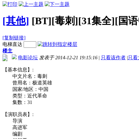
[其他]
[BT][毒刺][31集全][国语中
[复制链接]
电梯直达
楼主
电影论坛
发表于 2014-12-21 19:15:16
|
只看该作者
|
只看
【基本信息】:
中文片名：毒刺
曾用名：极道英雄
国家/地区：中国
类型：近代革命
集数：31
【演职员表】:
导演
高进军
编剧