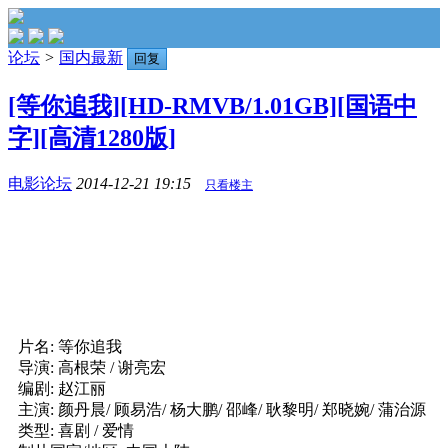
论坛
>
国内最新
回复
[等你追我][HD-RMVB/1.01GB][国语中
字][高清1280版]
电影论坛
2014-12-21 19:15
只看楼主
片名: 等你追我
导演: 高根荣 / 谢亮宏
编剧: 赵江丽
主演: 颜丹晨/ 顾易浩/ 杨大鹏/ 邵峰/ 耿黎明/ 郑晓婉/ 蒲治源
类型: 喜剧 / 爱情