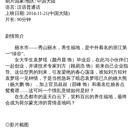
制片国家/地区: 中国大陆
语言: 汉语普通话
上映日期: 2014-11-21(中国大陆)
片长: 90分钟
剧情简介
丽水市——秀山丽水，养生福地，是中外着名的浙江第
一“绿谷”。
女大学生袁梦瑶（颜丹晨 饰）毕业后，在此与小伙伴们
一起创业，并请技术专家刘方（顾易浩 饰）前来自己企业指
导。这位型男的到来，引发梁艳的春心荡漾，谁知刘方却对
袁梦瑶一见钟情，于是当然急坏了暗恋袁梦瑶已久的姚大熊
（杨大鹏 饰），加上官员叔叔（邵峰 饰）和着名红娘各点
鸳鸯谱……这可叫一个情乱意错如何是好？
在生态都市的蓝天白云下，笑料百出的养生福地，最终
会成为荷尔蒙充沛的育情圣地吗？
◎影片截图