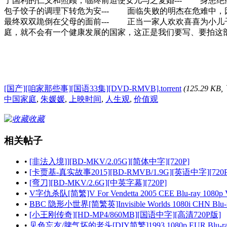
了国利的仁义和照顾，临终前迫使女儿与之复婚--- 身患
包子饺子的调理下转危为安--- 面临失败的明杰在危难中
最终双双跪倒在父母的面前--- 正当一家人欢欢喜喜为小儿
庭，就不会有一个健康发展的国家，这正是我们要写、要拍
[国产][咱家那些事][国语33集][DVD-RMVB].torrent
(125.29 KB
中国家庭
,
朱媛媛
,
上映时间
,
人生观
,
价值观
收藏
相关帖子
•
[非法入境]][BD-MKV/2.05G][简体中字][720P]
•
[卡贾基-真实故事2015][BD-RMVB/1.9G][英语中字][720P
•
[弯刀][BD-MKV/2.6G][中英字幕][720P]
•
V字仇杀队[简繁]V For Vendetta 2005 CEE Blu-ray 1080p V
•
BBC 隐形小世界[简繁英]Invisible Worlds 1080i CHN Blu-r
•
[小王刚传奇][HD-MP4/860MB][国语中字][高清720P版]
•
见色忘友/脾气坏的老头[DIY简繁]1993 1080p EUR Blu-ray VC