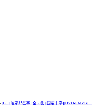
›
[BT][咱家那些事][全33集][国语中字][DVD-RMVB] ...