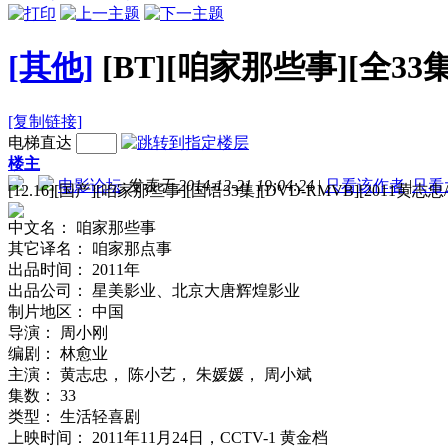
[其他]
[BT][咱家那些事][全33集
[复制链接]
电梯直达
楼主
电影论坛
发表于 2014-12-21 19:04:24
|
只看该作者
|
只看
[12.16][国产][咱家那些事][国语33集][DVD-RMVB][2011
中文名： 咱家那些事
其它译名： 咱家那点事
出品时间： 2011年
出品公司： 星美影业、北京大唐辉煌影业
制片地区： 中国
导演： 周小刚
编剧： 林愈业
主演： 黄志忠， 陈小艺， 朱媛媛， 周小斌
集数： 33
类型： 生活轻喜剧
上映时间： 2011年11月24日，CCTV-1 黄金档