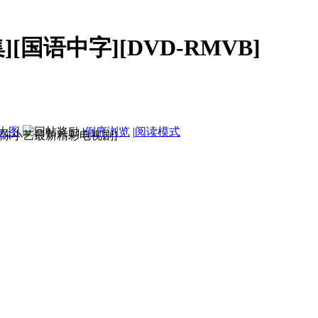
][国语中字][DVD-RMVB]
大图
|
倒序浏览
|
阅读模式
黄志忠/陈小艺最新精彩电视剧]