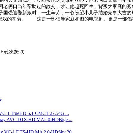
绝症的大女婿茂才，没能实现对父母的孝心，但老俩口又象当年收
，因老俩口当年帮助过的故交，才让他起死回生，背叛大家庭的秀
子国强迎娶新娘时，一生辛劳，一心盼望小儿子结婚完事大吉的母
这部戏的初衷。 这是一部倡导家庭和谐的电视剧。更是一部倡
, 下载次数: 0)
]
C-1 TrueHD 5.1-CMCT 27.54G ...
ay AVC DTS-HD MA2 0-HDBige ...
-1 DTS-HD MA 2 0-HDSky 20 ...