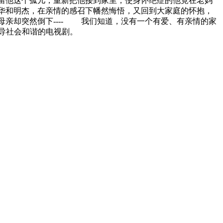
留他这个孤儿，重新把他接到家里，使身怀绝症的他竟在老妈
华和明杰，在亲情的感召下幡然悔悟，又回到大家庭的怀抱，
亲却突然倒下---- 我们知道，没有一个有爱、有亲情的家
导社会和谐的电视剧。