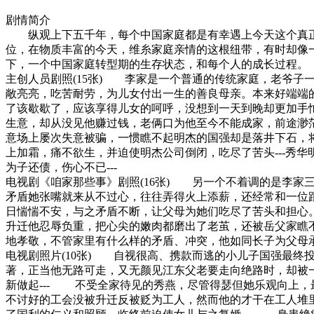
剧情简介
纵观上下五千年，每个中国家庭都是有幸遇上今天这个真正
位，在物质丰富的今天，维糸家庭亲情的这根纽带，有时却像
下，一个中国家庭转型期的生存状态，和每个人的成长过程。
主创人员剧照(15张) 李家是一个普通的传统家庭，老爷
敞亮亮，吃苦耐劳，为儿女付出一生的善良母亲。本来好端端
了该歇歇了，应该享得儿女的呵呼，没想到一天到晚却更加手
生意，却从没见他赚过钱，老俩口为他至今不能成家，前途渺
意场上屡次失意被骗，一惯瞧不起明杰的国强却是落井下石，
上加霜，痛不欲生，并迫使明杰公司倒闭，吃尽了苦头---秀
为子还债，伤心不已---
电视剧《咱家那些事》剧照(16张) 另一个不着调的是李
矛盾她张嘴就来从不过心，往往弄得火上添薪，还经常和一位
日惴惴不安，与之矛盾不断，让父母为她们吃尽了苦头和担心
升迁他忍辱负重，把心尖的嫩肉都磨出了老茧，还被岳父家瞧
地孝敬，不管家里有什么样的矛盾、冲突，他如同长子为父母承
电视剧照片(10张) 自视很高、携款而逃的小儿子国强最
著，正当他无路可走，又无颜见江东父老要走向绝路时，却被
新做起--- 不受全家待见的秀燕，尽管得瑟但她乐观向上，
不讨好的工会没被升迁反被贬为工人，然而他的才干在工人堆里