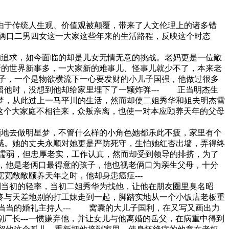
于传统人生观、价值观被颠覆，带来了人文伦理上的诸多错
俩口二男四女这一大家这些年来的生活路程，反映这个时态
的追求，如今面临的却是儿女无情无意的挑战。老妈更是一位敞
新的世界新事多，一大家新的难事儿、怪事儿就少不了，本来老
子，一个是物欲横流下一心要发财的小儿子国强，他做过很多
他时，没想到他却给家里埋下了一颗炸弹--- 正当明杰生
梦，从此过上一马平川的生活，然而却使二姐秀华和姐夫明杰雪
与这个大家庭不相往来，众叛亲离，也使一对本应颐养天年的父母
颠地去做明星梦，不管什么样的小角色她都乐此不疲，家里有个
感。她的丈夫永顺对她更是严防死守，生怕她红杏出墙，弄得终
懦弱，但忠厚老实，工作认真，然而却受到领导的排挤，为了
，他是老俩口最得意的孩子，他也视老俩口为亲生父母，十分
敞敞颐养天年之时，他却身患癌症---
到当初的轻率，当初二姐秀华为找他，让他在朋友圈里臭名昭
终与天差地别的打工妹走到一起，脚踏实地从一个小饭店老板重
当当的婚礼主持人--- 窝囊的大儿子国利，在又写又画出力
厂长---一惯嫌弃他，并让女儿与他离婚的岳父，在病重中得到