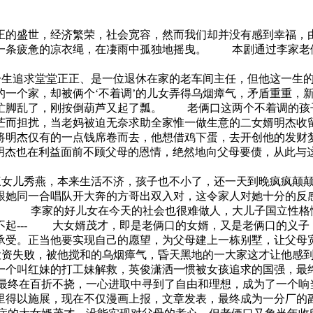
的盛世，经济繁荣，社会宽容，然而我们却并没有感到幸福，由
一条疲惫的凉衣绳，在凄雨中孤独地摇曳。 本剧通过李家老
子一生追求堂堂正正、是一位退休在家的老车间主任，但他这一生
的一个家，却被俩个‘不着调’的儿女弄得乌烟瘴气，矛盾重重，
忙脚乱了，刚按倒葫芦又起了瓢。 老俩口这两个不着调的孩
茫而担扰，当老妈被迫无奈求助全家惟一做生意的二女婿明杰收留
将明杰仅有的一点钱席卷而去，他想借鸡下蛋，去开创他的发财
华明杰也在利益面前不顾父母的恩情，绝然地向父母要债，从此
家三女儿秀燕，本来生活不济，孩子也不小了，还一天到晚疯疯颠
跟她同一合唱队开大奔的方哥出双入对，这令家人对她十分的反
。 李家的好儿女在今天的社会也很难做人，大儿子国立性格
不起--- 大女婿茂才，即是老俩口的女婿，又是老俩口的义子
受。正当他要实现自己的愿望，为父母建上一栋别墅，让父母宽宽
终投资失败，被他搅和的乌烟瘴气，昏天黑地的一大家这才让他感
一个叫红妹的打工妹解救，英俊潇洒一惯被女孩追求的国强，最
最终在百折不挠，一心进取中寻到了自由和理想，成为了一个响
得以施展，现在不仅漫画上报，文章发表，最终成为一分厂的副