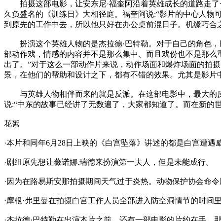
拍摄这部电影，让安东尼·福奎阿沿着英雄成长的道路走了一
久负盛名的《训练日》大相径庭。福奎阿说:“影片的中心人
到原先的工作中去，所以他只好在办公桌前混日子。机缘巧合
扮演这个英雄人物的是杰拉德·巴特勒。对于自己的角色，巴
部动作戏，情感的内容并不是那么集中、而且戏份也不是那么
出了。”对于这么一部动作片来说，动作场面和爆炸场面的拍摄
景，在他们的帮助和设计之下，都有不错的效果。尤其是影片
与英雄人物相伴而来的就是反派。在这部电影中，最大的反
说:“中东的故事已经讲了无数遍了，大家都知道了。而在新的
花絮
·本片和同年6月28日上映的《白宫坠落》讲述的都是白宫遭遇
·剧组原先想让薇诺娜.瑞德来扮演第一夫人，但是未能成行。
·因为在路易斯安那拍摄期间天气过于炎热。动物保护协会命
·摩根·弗里曼在拍摄白宫工作人员全部进入防空洞情节的时间
·杰拉德·巴特勒在出演本片之前，还有一部电影的片约在手。那部电