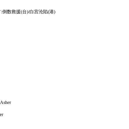
倒数救援(台)/白宫沦陷(港)
sher
er