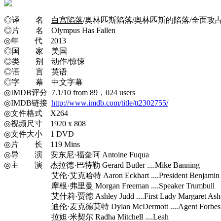
◎译 名
白宫陷落
/奥林匹斯陷落/奥林匹斯的陷落/全面攻占:
◎片 名 Olympus Has Fallen
◎年 代 2013
◎国 家 美国
◎类 别 动作/惊悚
◎语 言 英语
◎字 幕 中文字幕
◎IMDB评分 7.1/10 from 89，024 users
◎IMDB链接
http://www.imdb.com/title/tt2302755/
◎文件格式 X264
◎视频尺寸 1920 x 808
◎文件大小 1 DVD
◎片 长 119 Mins
◎导 演 安东尼·福奎阿 Antoine Fuqua
◎主 演 杰拉德·巴特勒 Gerard Butler ....Mike Banning
艾伦·艾克哈特 Aaron Eckhart ....President Benjamin A
摩根·弗里曼 Morgan Freeman ....Speaker Trumbull
艾什莉·贾德 Ashley Judd ....First Lady Margaret Ash
迪伦·麦克德莫特 Dylan McDermott ....Agent Forbes
拉妲·米契尔 Radha Mitchell ....Leah