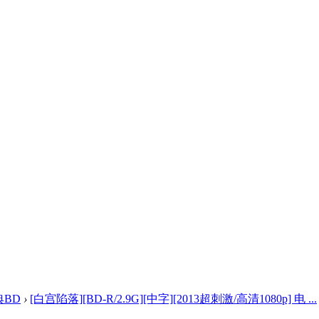
典BD
›
[白宫陷落][BD-R/2.9G][中字][2013超刺激/高清1080p] 电 ...