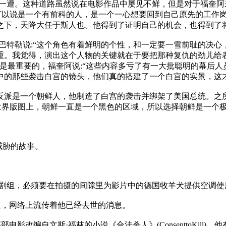
遭。这种道路虽然说在电影作品中屡见不鲜，但是对于福奎阿
物可以说是一个有前科的人，是一个一心想要回到自己原先的工作
之下，天降大任于斯人也。他得到了证明自己的机会，也得到了
特勒说:“这个角色有着鲜明的个性，和一定要一雪前耻的决心
重。我觉得，演出这个人物的关键就在于要把那种复仇的劲儿给
是最重要的，福奎阿说:“这些内容多亏了有一大批聪明的幕后
中的那些袭击白宫的镜头，他们真的搭建了一个白宫的实景，这
派是一个朝鲜人，他制造了白宫的袭击并绑架了美国总统。之所
世界版图上，朝鲜一直是一个黑色的区域，所以选择朝鲜是一个极
威胁的故事。
令剧组，必须要在拍摄的间隙里为影片中的德国牧羊犬提供空调使
里，网络上流传着他已经去世的消息。
影改编自文斯·福林的小说《合法杀人》(ConsenttoKill