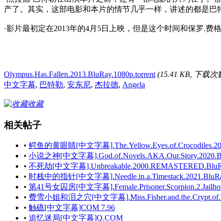
产了。其实，这部电影和本片的情节几乎一样，讲述的都是巴
·影片最初定在2013年的4月5日上映，但是这个时间和保罗.
Olympus.Has.Fallen.2013.BluRay.1080p.torrent
(15.41 KB, 下载次数
中文字幕
,
巴特勒
,
安东尼
,
杰拉德
,
Angela
收藏
相关帖子
•
鳄鱼的黄眼睛[中文字幕].The.Yellow.Eyes.of.Crocodiles.2014
•
小说之神[中文字幕].God.of.Novels.AKA.Our.Story.2020.BluRa
•
不死劫[中文字幕].Unbreakable.2000.REMASTERED.BluRay.1
•
时栈中的指针[中文字幕].Needle.in.a.Timestack.2021.BluRay.
•
第41号女囚房[中文字幕].Female.Prisoner.Scorpion.2.Jailhouse
•
费雪小姐和泪之穴[中文字幕].Miss.Fisher.and.the.Crypt.of.Tear
•
触礁[中文字幕]COM 7.96
•
追忆迷局[中文字幕]Q.COM