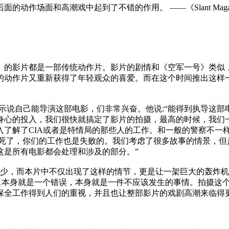
作场面和高潮戏中起到了不错的作用。 ——《Slant Magaz
的影片都是一部传统动作片。影片的剧情和《空军一号》类似，
的动作片又重新获得了年轻观众的喜爱。而在这个时间推出这样
说自己能导演这部电影，们非常兴奋。他说:“能得到执导这部
心的投入，我们很快就搞定了影片的拍摄，最高的时候，我们一
入了解了CIA或者是特情局的那些人的工作。和一般的警察不一
人死了，你们的工作也是失败的。我们考虑了很多故事的情景，但
这是所有电影都会处理和涉及的部分。”
少，而本片中不仅出现了这样的情节，更是让一架巨大的轰炸机
。911本身就是一个错误，本身就是一件不应该发生的事情。拍摄
保全工作得到人们的重视，并且也让整部影片的戏剧高潮来临得更