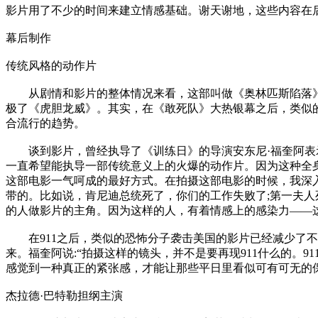
影片用了不少的时间来建立情感基础。谢天谢地，这些内容在后面的动
幕后制作
传统风格的动作片
从剧情和影片的整体情况来看，这部叫做《奥林匹斯陷落》
极了《虎胆龙威》。其实，在《敢死队》大热银幕之后，类似
合流行的趋势。
谈到影片，曾经执导了《训练日》的导演安东尼·福奎阿表示
一直希望能执导一部传统意义上的火爆的动作片。因为这种全身
这部电影一气呵成的最好方式。在拍摄这部电影的时候，我深
带的。比如说，肯尼迪总统死了，你们的工作失败了;第一夫
的人做影片的主角。因为这样的人，有着情感上的感染力——
在911之后，类似的恐怖分子袭击美国的影片已经减少了不
来。福奎阿说:“拍摄这样的镜头，并不是要再现911什么的
感觉到一种真正的紧张感，才能让那些平日里看似可有可无的
杰拉德·巴特勒担纲主演