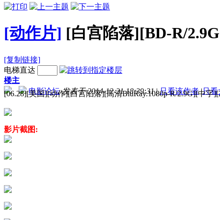
[动作片]
[白宫陷落][BD-R/2.9G
[复制链接]
电梯直达
楼主
电影论坛
发表于 2014-12-21 18:39:31
|
只看该作者
|
只看
[06.28][美国][动作][白宫陷落][高清BluRay.1080p-R/2.9G][中字]
影片截图: