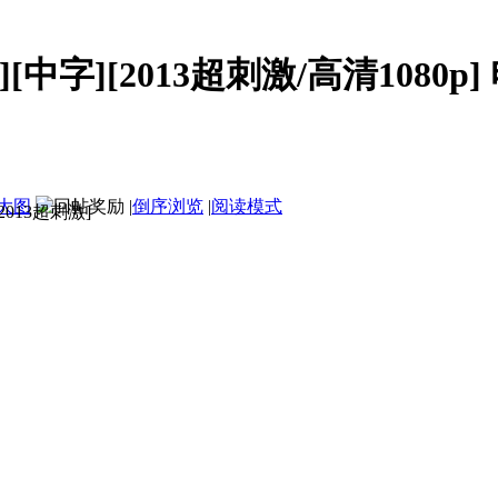
][中字][2013超刺激/高清1080p] 
大图
|
倒序浏览
|
阅读模式
[2013超刺激]