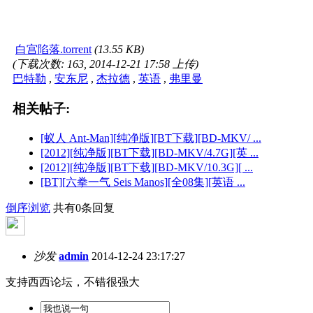
白宫陷落.torrent
(13.55 KB)
(下载次数: 163, 2014-12-21 17:58 上传)
巴特勒
,
安东尼
,
杰拉德
,
英语
,
弗里曼
相关帖子:
[蚁人 Ant-Man][纯净版][BT下载][BD-MKV/ ...
[2012][纯净版][BT下载][BD-MKV/4.7G][英 ...
[2012][纯净版][BT下载][BD-MKV/10.3G][ ...
[BT][六拳一气 Seis Manos][全08集][英语 ...
倒序浏览
共有0条回复
沙发
admin
2014-12-24 23:17:27
支持西西论坛，不错很强大