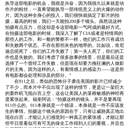
执导这部电影的机会，我很是兴奋，因为我很久以来就是动
作片的粉丝，一直希望能执导一部传统意义上的火爆的动作
片。因为这种全身心的投入，我们很快就搞定了影片的拍
摄，最高的时候，我们一天能拍200多个镜头。虽然说这种
拍摄有点压力，但这却是令这部电影一气呵成的最好方式。
在拍摄这部电影的时候，我深入了解了CIA或者是特情局的
那些人的工作。和一般的警察不一样，他们的工作只有成功
和失败两个状态。不存在那些灰色的地带的。比如说，肯尼
迪总统死了，你们的工作失败了；第一夫人死了，你们的工
作也是失败的。我们考虑了很多故事的情景，但是最后还是
选择了一个曾经工作失败，但是现在却要力挽狂澜的人做影
片的主角。因为这样的人，有着情感上的感染力——这是所
有电影都会处理和涉及的部分。”
在911之后，类似的恐怖分子袭击美国的影片已经减少
了不少，而本片中不仅出现了这样的情节，更是让一架巨大
的轰炸机飞抵白宫上空，这会让美国人的某根敏感的神经再
度紧张起来。福奎阿说：“拍摄这样的镜头，并不是要再现
911什么的。911本身就是一个错误，本身就是一件不应该发
生的事情。拍摄这个镜头的原因在于，只有让威胁真正地出
现在白宫，才能让人们感觉到一种真正的紧张感，才能让那
些平日里看似可有可无的保全工作得到人们的重视，并且也