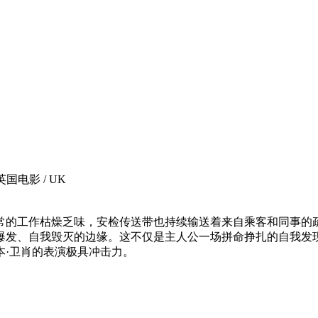
 英国电影 / UK
的工作枯燥乏味，安检传送带也持续输送着来自乘客和同事的疏
爆发、自我毁灭的边缘。这不仅是主人公一场拼命挣扎的自我发
本·卫肖的表演极具冲击力。