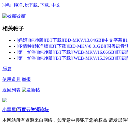
冲动
,
纯净
,
bt下载
,
下载
,
中文
收藏
相关帖子
•
[妈妈][纯净版][BT下载][BD-MKV/13.04GB][中文字幕][1
•
[多情种][纯净版][BT下载][BD-MKV/8.31GB][国粤语音轨/简
•
[第一炉香][纯净版][BT下载][WEB-MKV/16.06GB][国语配音
•
[第一炉香][纯净版][BT下载][WEB-MKV/15.39GB][国语配音
回复
使用道具
举报
返回列表
小黑屋
|
百度云资源论坛
本网站所有资源来自网络，如无意中侵犯了您的权益,请发邮