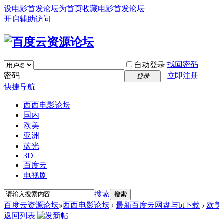
设电影首发论坛为首页
收藏电影首发论坛
开启辅助访问
找回密码
自动登录
密码
立即注册
登录
快捷导航
西西电影论坛
国内
欧美
亚洲
蓝光
3D
百度云
电视剧
搜索
搜索
百度云资源论坛
»
西西电影论坛
›
最新百度云网盘与bt下载
›
欧
返回列表