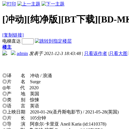
[冲动][纯净版][BT下载][BD-MKV
[复制链接]
电梯直达
楼主
admin
发表于 2021-12-3 18:43:48
|
只看该作者
|
只看大图
-->
◎译 名 冲动 / 浪涌
◎片 名 Surge
◎年 代 2020
◎产 地 英国
◎类 别 惊悚
◎语 言 英语
◎上映日期 2020-01-26(圣丹斯电影节) / 2021-05-28(英国)
◎片 长 105分钟
◎导 演 阿奈尔·卡里亚 Aneil Karia (id:1410378)