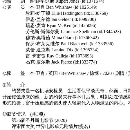
◎编 剧 鲁伯特·琼斯 Rupert Jones (id:1371574)
◎演 员 本·卫肖 Ben Whishaw (id:1025149)
埃莉·哈丁顿 Ellie Haddington (id:1336769)
伊恩·盖尔德 Ian Gelder (id:1099200)
瑞恩·麦肯 Ryan McKen (id:1425096)
劳伦斯·斯佩尔曼 Laurence Spellman (id:1344523)
穆纳·奥塔茹 Muna Otaru (id:1366342)
保罗·布莱克维尔 Paul Blackwell (id:1333556)
莱蕾·迪克斯 Laraine Dix (id:1395734)
雷·卡雷贾 Ray Calleja (id:1073693)
杰克·皮尔斯 Jack Pierce (id:1333774)
◎标 签 本·卫肖 / 英国 / BenWhishaw / 惊悚 / 2020 / 剧情 /
◎简 介
约瑟夫是一名机场安检员，生活看似平淡无奇，然而，日常
开始侵蚀原来的他，新的约瑟夫行事不计后果，时刻处在情感
形式拍摄，富于压迫感的镜头使人轻易代入人物混乱的内心。
◎获奖情况 (共3项)
第36届圣丹斯电影节 (2020)
评审团大奖 世界电影单元剧情片(提名)