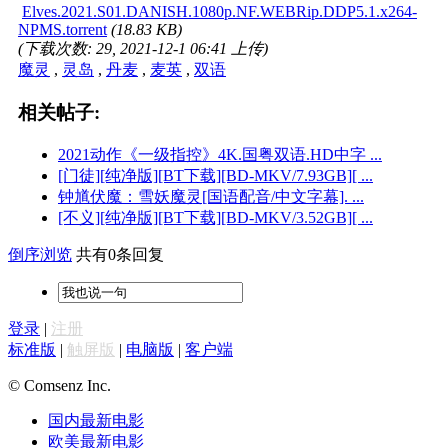
Elves.2021.S01.DANISH.1080p.NF.WEBRip.DDP5.1.x264-
NPMS.torrent
(18.83 KB)
(下载次数: 29, 2021-12-1 06:41 上传)
魔灵
,
灵岛
,
丹麦
,
麦英
,
双语
相关帖子:
2021动作《一级指控》4K.国粤双语.HD中字 ...
[门徒][纯净版][BT下载][BD-MKV/7.93GB][ ...
钟馗伏魔：雪妖魔灵[国语配音/中文字幕]. ...
[不义][纯净版][BT下载][BD-MKV/3.52GB][ ...
倒序浏览
共有0条回复
登录
|
注册
标准版
|
触屏版
|
电脑版
|
客户端
© Comsenz Inc.
国内最新电影
欧美最新电影