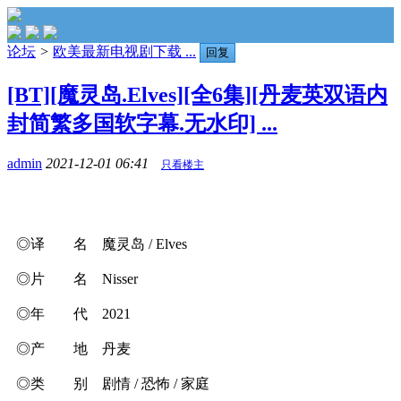
论坛
>
欧美最新电视剧下载 ...
回复
[BT][魔灵岛.Elves][全6集][丹麦英双语内
封简繁多国软字幕.无水印] ...
admin
2021-12-01 06:41
只看楼主
◎译 名 魔灵岛 / Elves
◎片 名 Nisser
◎年 代 2021
◎产 地 丹麦
◎类 别 剧情 / 恐怖 / 家庭