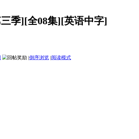
et 第三季][全08集][英语中字]
图
|
倒序浏览
|
阅读模式