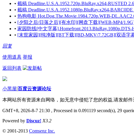
•
截稿 Deadline.U.S.A.1952.720p.BluRay.x264-RUSTED 2
•
截稿 Deadline.U.S.A.1952.1080p.BluRay.x264-BARC0DE
•
热狗电影 Hot.Dog.The.Movie.1984.720p.WEB-DL.AAC2.
•
[夕阳之后/日落之后][有水印][网盘下载][WEB-MP4/1.9G][
•
家园防线[中文字幕].Homefront.2013.BluRay.1080p.DTS-HD.
•
[末世家园][纯净版][BT下载][BD-MKV/7.72GB][双语字幕][
回复
使用道具
举报
返回列表
小黑屋
|
百度云资源论坛
本网站所有资源来自网络，如无意中侵犯了您的权益,请发邮
GMT+8, 2026-8-7 21:30
, Processed in 0.091119 second(s), 29 querie
Powered by
Discuz!
X3.2
© 2001-2013
Comsenz Inc.