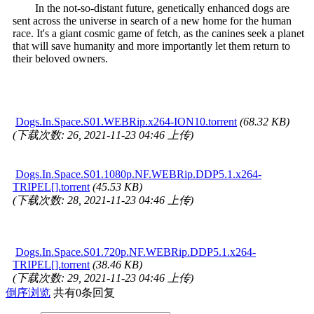
In the not-so-distant future, genetically enhanced dogs are
sent across the universe in search of a new home for the human
race. It's a giant cosmic game of fetch, as the canines seek a planet
that will save humanity and more importantly let them return to
their beloved owners.
Dogs.In.Space.S01.WEBRip.x264-ION10.torrent
(68.32 KB)
(下载次数: 26, 2021-11-23 04:46 上传)
Dogs.In.Space.S01.1080p.NF.WEBRip.DDP5.1.x264-
TRIPEL[].torrent
(45.53 KB)
(下载次数: 28, 2021-11-23 04:46 上传)
Dogs.In.Space.S01.720p.NF.WEBRip.DDP5.1.x264-
TRIPEL[].torrent
(38.46 KB)
(下载次数: 29, 2021-11-23 04:46 上传)
倒序浏览
共有0条回复