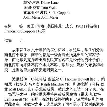
戴安·琳恩 Diane Lane
汤姆·威兹 Tom Waits
索菲亚·科波拉 Sofia Coppola
John Meier John Meier
◎标 签 美国 | 青春 | 美国电影 | 成长 | 1983 | 科波拉 |
FrancisFordCoppola | 犯罪
◎简 介
故事发生在六十年代的塔尔萨城，在这里，学生们分为
南北两个帮派，南帮的都是一些含着金汤匙出生的富家子
弟，而北帮则充斥着出身贫民窟的名不见经传的穷小子们，
南北两帮向来势不两立水火不容，常常发生激烈的矛盾和冲
突，是当地巨大的不安定因素之一。
波尼博伊（C·托马斯·豪威尔 C. Thomas Howell 饰）、约
翰尼（拉尔夫·马奇奥 Ralph Macchio 饰）和达拉斯（马特·狄
龙 Matt Dillon 饰）是北帮成员，彼此之间友谊十分坚实。在
一场恶斗之中，约翰尼失手将南帮成员鲍勃（雷夫·加勒特
Leif Garrett 饰）杀死，在达拉斯的帮助下，波尼博伊和约翰
尼藏身在一座教堂之中，这里成为了两个男孩子暂时躲避外