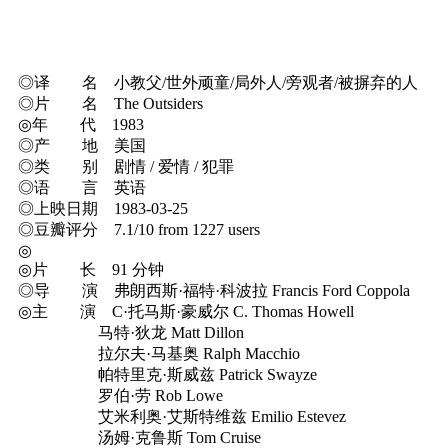
◎译 名 小教父/世外顽童/局外人/旁观者/被摒弃的人
◎片 名 The Outsiders
◎年 代 1983
◎产 地 美国
◎类 别 剧情 / 爱情 / 犯罪
◎语 言 英语
◎上映日期 1983-03-25
◎豆瓣评分 7.1/10 from 1227 users
◎
◎片 长 91 分钟
◎导 演 弗朗西斯·福特·科波拉 Francis Ford Coppola
◎主 演 C·托马斯·豪威尔 C. Thomas Howell
马特·狄龙 Matt Dillon
拉尔夫·马基奥 Ralph Macchio
帕特里克·斯威兹 Patrick Swayze
罗伯·劳 Rob Lowe
艾米利奥·艾斯特维兹 Emilio Estevez
汤姆·克鲁斯 Tom Cruise