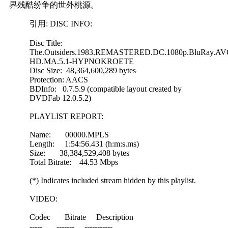
界残酷纷争的世外桃源。
引用: DISC INFO:
Disc Title:
The.Outsiders.1983.REMASTERED.DC.1080p.BluRay.AV
HD.MA.5.1-HYPNOKROETE
Disc Size: 48,364,600,289 bytes
Protection: AACS
BDInfo: 0.7.5.9 (compatible layout created by
DVDFab 12.0.5.2)
PLAYLIST REPORT:
Name: 00000.MPLS
Length: 1:54:56.431 (h:m:s.ms)
Size: 38,384,529,408 bytes
Total Bitrate: 44.53 Mbps
(*) Indicates included stream hidden by this playlist.
VIDEO:
Codec Bitrate Description
----- ------- -----------