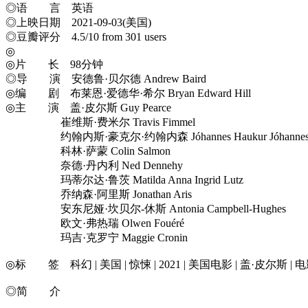
◎语 言 英语
◎上映日期 2021-09-03(美国)
◎豆瓣评分 4.5/10 from 301 users
◎
◎片 长 98分钟
◎导 演 安德鲁·贝尔德 Andrew Baird
◎编 剧 布莱恩·爱德华·希尔 Bryan Edward Hill
◎主 演 盖·皮尔斯 Guy Pearce
崔维斯·费米尔 Travis Fimmel
约翰内斯·豪克尔·约翰内森 Jóhannes Haukur Jóhannes
科林·萨蒙 Colin Salmon
奈德·丹内利 Ned Dennehy
玛蒂尔达·鲁茨 Matilda Anna Ingrid Lutz
乔纳森·阿里斯 Jonathan Aris
安东尼娅·坎贝尔-休斯 Antonia Campbell-Hughes
欧文·弗热瑞 Olwen Fouéré
玛吉·克罗宁 Maggie Cronin
◎标 签 科幻 | 美国 | 惊悚 | 2021 | 美国电影 | 盖·皮尔斯 | 
◎简 介