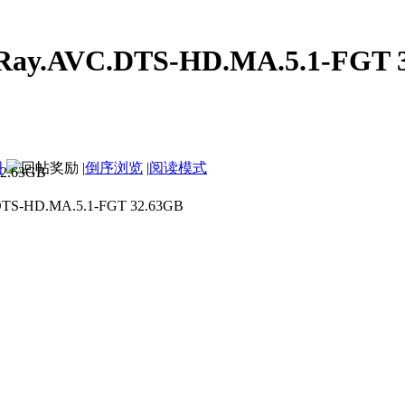
luRay.AVC.DTS-HD.MA.5.1-FGT 
图
|
倒序浏览
|
阅读模式
p.BluRay.AVC.DTS-HD.MA.5
S-HD.MA.5.1-FGT 32.63GB