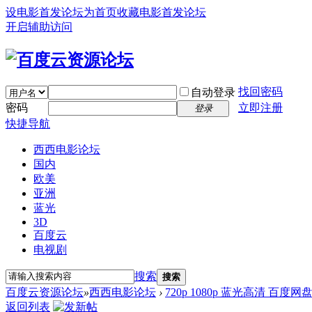
设电影首发论坛为首页
收藏电影首发论坛
开启辅助访问
找回密码
自动登录
密码
立即注册
登录
快捷导航
西西电影论坛
国内
欧美
亚洲
蓝光
3D
百度云
电视剧
搜索
搜索
百度云资源论坛
»
西西电影论坛
›
720p 1080p 蓝光高清 百度网
返回列表