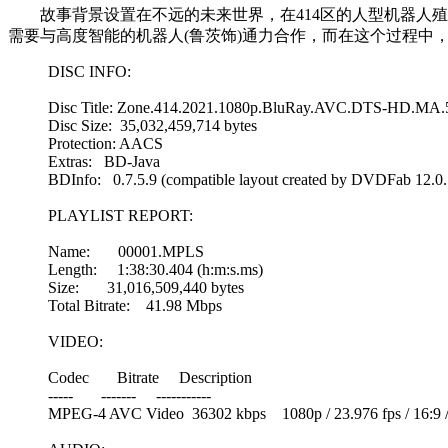
故事背景设置在不远的未来世界，在414区的人型机器人殖民
需要与高度智能的机器人(鲁茨饰)通力合作，而在这个过程中，
DISC INFO:
Disc Title: Zone.414.2021.1080p.BluRay.AVC.DTS-HD.MA
Disc Size: 35,032,459,714 bytes
Protection: AACS
Extras: BD-Java
BDInfo: 0.7.5.9 (compatible layout created by DVDFab 12.0.
PLAYLIST REPORT:
Name: 00001.MPLS
Length: 1:38:30.404 (h:m:s.ms)
Size: 31,016,509,440 bytes
Total Bitrate: 41.98 Mbps
VIDEO:
Codec Bitrate Description
----- ------- -----------
MPEG-4 AVC Video 36302 kbps 1080p / 23.976 fps / 16:9 / 