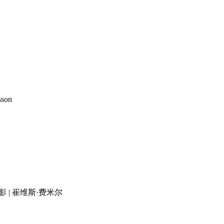
son
电影 | 崔维斯·费米尔