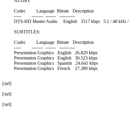
AUDIO:
Codec Language Bitrate Description
----- -------- ------- -----------
DTS-HD Master Audio English 3517 kbps 5.1 / 48 kHz / 3517
SUBTITLES:
Codec Language Bitrate Description
----- -------- ------- -----------
Presentation Graphics English 26.829 kbps
Presentation Graphics English 30.523 kbps
Presentation Graphics Spanish 24.641 kbps
Presentation Graphics French 27.389 kbps
[/url]
[/url]
[/url]