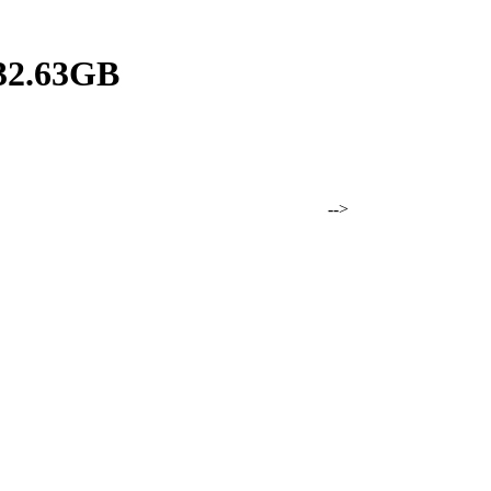
32.63GB
.1-FGT 32.63GB -->