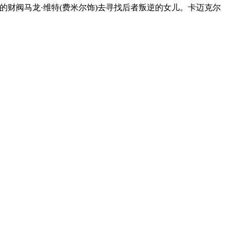
的财阀马龙·维特(费米尔饰)去寻找后者叛逆的女儿。卡迈克尔