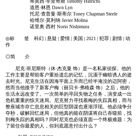
蒂莫西·辛里奇斯 Timothy Hinrichs
道恩·林恩 Dawn Lyn
托尼·查普曼·斯蒂尔 Toney Chapman Steele
哈维尔·莫利纳 Javier Molina
诺里奥·西村 Norio Nishimura
◎标 签 科幻 | 悬疑 | 爱情 | 美国 | 2021 | 犯罪 | 剧情 | 动
作
◎简 介
尼克·班尼斯特（休·杰克曼 饰）是一名私家侦探。他的
工作主要是帮助客户重拾遗忘的记忆，沉湎于幽暗诱人的逝
去时光。尼克生活在因海平面上升而已经半淹没的迈阿密，
然而当他接手了新客户梅（丽贝卡·弗格森 饰）之后，他的
生活永远改变了。一次简单的寻回失物之任务，演变成一出
危机重重的惊天迷局。尼克努力寻找着梅的失踪真相，而与
整座城市存亡息息相关的巨型阴谋也逐渐浮现。他必须争分
夺秒，破解回忆迷局，但他真的能在阴谋将自己吞噬前，找
到梅失踪的真相吗？同时尼克也必须直面一个终极难题：为
了留住你最爱的人，你到底愿意付出什么？