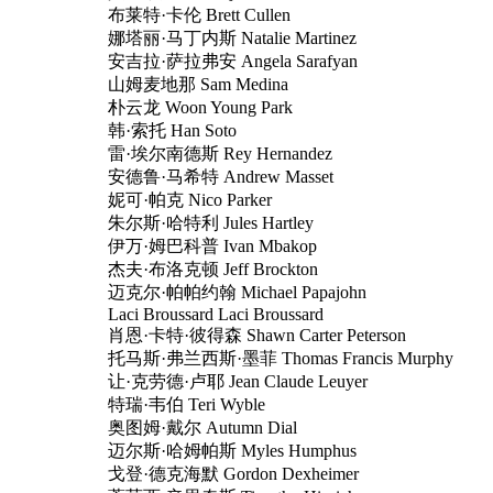
布莱特·卡伦 Brett Cullen
娜塔丽·马丁内斯 Natalie Martinez
安吉拉·萨拉弗安 Angela Sarafyan
山姆麦地那 Sam Medina
朴云龙 Woon Young Park
韩·索托 Han Soto
雷·埃尔南德斯 Rey Hernandez
安德鲁·马希特 Andrew Masset
妮可·帕克 Nico Parker
朱尔斯·哈特利 Jules Hartley
伊万·姆巴科普 Ivan Mbakop
杰夫·布洛克顿 Jeff Brockton
迈克尔·帕帕约翰 Michael Papajohn
Laci Broussard Laci Broussard
肖恩·卡特·彼得森 Shawn Carter Peterson
托马斯·弗兰西斯·墨菲 Thomas Francis Murphy
让·克劳德·卢耶 Jean Claude Leuyer
特瑞·韦伯 Teri Wyble
奥图姆·戴尔 Autumn Dial
迈尔斯·哈姆帕斯 Myles Humphus
戈登·德克海默 Gordon Dexheimer