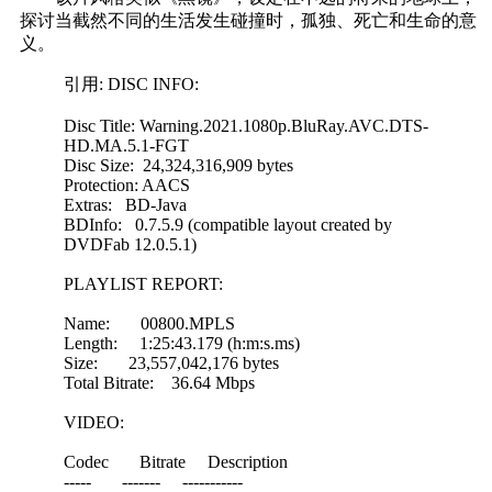
探讨当截然不同的生活发生碰撞时，孤独、死亡和生命的意
义。
引用: DISC INFO:
Disc Title: Warning.2021.1080p.BluRay.AVC.DTS-
HD.MA.5.1-FGT
Disc Size: 24,324,316,909 bytes
Protection: AACS
Extras: BD-Java
BDInfo: 0.7.5.9 (compatible layout created by
DVDFab 12.0.5.1)
PLAYLIST REPORT:
Name: 00800.MPLS
Length: 1:25:43.179 (h:m:s.ms)
Size: 23,557,042,176 bytes
Total Bitrate: 36.64 Mbps
VIDEO:
Codec Bitrate Description
----- ------- -----------