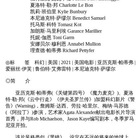
夏洛特·勒·邦 Charlotte Le Bon
凯莉·班伯里 Kylie Bunbury
本尼迪克特·萨缪尔 Benedict Samuel
托马斯·科特 Tomasz Kot
加朗斯·马里利埃 Garance Marillier
托妮·伽恩 Toni Garrn
安娜贝尔·穆利恩 Annabel Mullion
理查德·帕蒂弗 Richard Pettyfer
◎标 签 科幻 | 美国 | 2021 | 美国电影 | 亚历克斯·帕蒂弗 |
爱丽丝·伊芙 | 鲁伯特·艾弗雷特 | 本尼迪克特·萨缪尔
◎简 介
亚历克斯·帕蒂弗(《关键第四号》《魔力麦克》)、夏洛
特·勒·邦(《云中行走》《伊夫圣罗兰传》)加盟科幻新片《警
告》(Warning)，詹姆斯·达西、劳拉·哈里尔、梅纳·马苏德
(《阿拉丁》)参演，艺术家Agata Alexander献出电影长片导演
首秀，并与Rob Michaelson、Jason Kaye编写剧本，冬季罗马
尼亚开拍。
该片风格类似《黑镜》，设定在不远的将来的地球上，