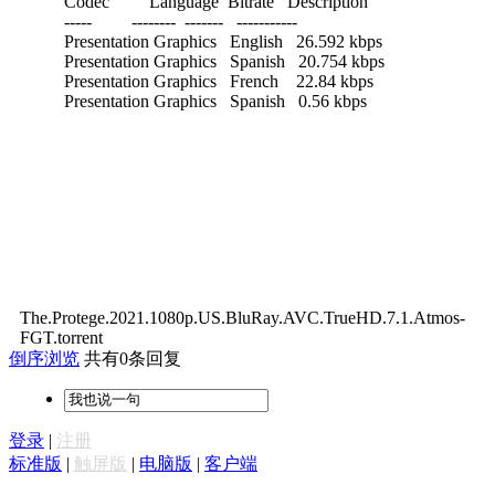
Codec Language Bitrate Description
----- -------- ------- -----------
Presentation Graphics English 26.592 kbps
Presentation Graphics Spanish 20.754 kbps
Presentation Graphics French 22.84 kbps
Presentation Graphics Spanish 0.56 kbps
The.Protege.2021.1080p.US.BluRay.AVC.TrueHD.7.1.Atmos-
FGT.torrent
倒序浏览
共有0条回复
登录
|
注册
标准版
|
触屏版
|
电脑版
|
客户端