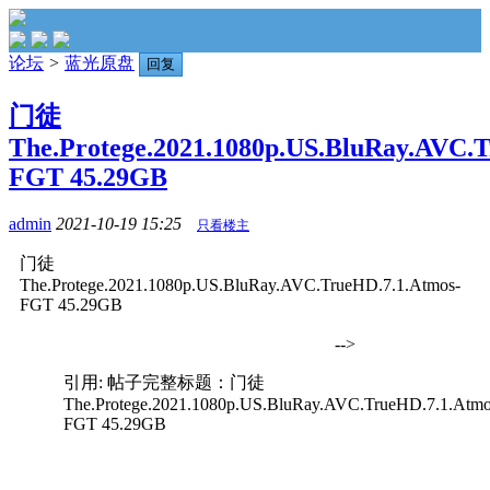
论坛
>
蓝光原盘
回复
门徒
The.Protege.2021.1080p.US.BluRay.AVC.
FGT 45.29GB
admin
2021-10-19 15:25
只看楼主
门徒
The.Protege.2021.1080p.US.BluRay.AVC.TrueHD.7.1.Atmos-
FGT 45.29GB
-->
引用: 帖子完整标题：门徒
The.Protege.2021.1080p.US.BluRay.AVC.TrueHD.7.1.Atmo
FGT 45.29GB