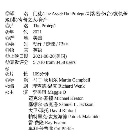
◎译 名 门徒/The Asset/The Protege/刺客密令(台)/复仇杀
姬(港)/有价之人/资产
◎片 名 The Protégé
◎年 代 2021
◎产 地 美国
◎类 别 动作 / 惊悚 / 犯罪
◎语 言 英语
◎上映日期 2021-08-20(美国)
◎豆瓣评分 5.7/10 from 3458 users
◎
◎片 长 109分钟
◎导 演 马丁·坎贝尔 Martin Campbell
◎编 剧 理查德·温克 Richard Wenk
◎主 演 李美琪 Maggie Q
迈克尔·基顿 Michael Keaton
塞缪尔·杰克逊 Samuel L. Jackson
大卫·瑞托 David Rintoul
帕特里克·麦拉海德 Patrick Malahide
雷·费隆 Ray Fearon
奥利·普费弗 Ori Pfeffer