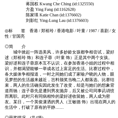
蒋国权 Kwang Che Ching (id:1325550)
方盈 Ying Fang (id:1162628)
陈家瑛 Katie Chan (id:1376602)
刘影红 Ying-Lung Lau (id:1376603)
◎标 签 香港 / 郑裕玲 / 香港电影 / 叶童 / 1987 / 喜剧 / 女
性 / 甘国亮
◎简 介
城中掀起一阵选美风，许多妙龄女孩都争相尝试，梁好
逑（郑裕玲 饰）和连子蓉（叶童 饰）正是其中两个女孩。
梁好逑和连子蓉原本互不认识，在参加香港小姐的过程中相
识，并都渴望能够一举成名过上富足的生活。比赛过程中，
各大媒体争相报道，一时之间她们成了家喻户晓的人物，眼
见梦想的生活越来越近，岂料颁奖当晚二人都落选。比赛结
束，两人的生活确实因此发生了改变，却是与她们的想象背
道而驰：连子蓉先是遭到男友抛弃，后又被公司同事讥诮愤
而离职。此时只有同病相怜的梁好逑收留她，两人成为密
友。某日，一个英俊潇洒的男人（王敏德 饰）出现在两人的
生活中，打破了原有的平静……
◎获奖情况 (共4项)