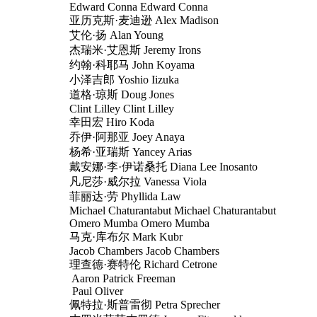
Edward Conna Edward Conna
亚历克斯·麦迪逊 Alex Madison
艾伦·扬 Alan Young
杰瑞米·艾恩斯 Jeremy Irons
约翰·科耶马 John Koyama
小泽吉郎 Yoshio Iizuka
道格·琼斯 Doug Jones
Clint Lilley Clint Lilley
幸田宏 Hiro Koda
乔伊·阿那亚 Joey Anaya
杨希·亚瑞斯 Yancey Arias
戴安娜·李·伊诺桑托 Diana Lee Inosanto
凡尼莎·威尔拉 Vanessa Viola
菲丽达·劳 Phyllida Law
Michael Chaturantabut Michael Chaturantabut
Omero Mumba Omero Mumba
马克·库布尔 Mark Kubr
Jacob Chambers Jacob Chambers
理查德·赛特伦 Richard Cetrone
Aaron Patrick Freeman
Paul Oliver
佩特拉·斯普雷彻 Petra Sprecher