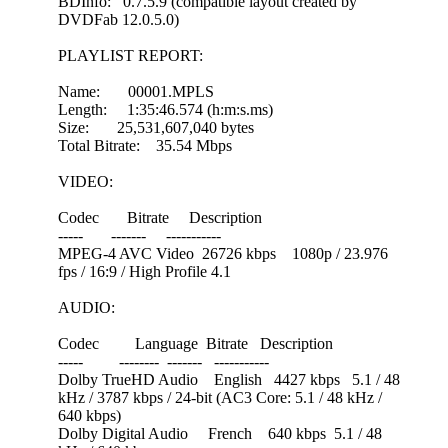
BDInfo: 0.7.5.9 (compatible layout created by
DVDFab 12.0.5.0)
PLAYLIST REPORT:
Name: 00001.MPLS
Length: 1:35:46.574 (h:m:s.ms)
Size: 25,531,607,040 bytes
Total Bitrate: 35.54 Mbps
VIDEO:
Codec Bitrate Description
----- ------- -----------
MPEG-4 AVC Video 26726 kbps 1080p / 23.976
fps / 16:9 / High Profile 4.1
AUDIO:
Codec Language Bitrate Description
----- -------- ------- -----------
Dolby TrueHD Audio English 4427 kbps 5.1 / 48
kHz / 3787 kbps / 24-bit (AC3 Core: 5.1 / 48 kHz /
640 kbps)
Dolby Digital Audio French 640 kbps 5.1 / 48