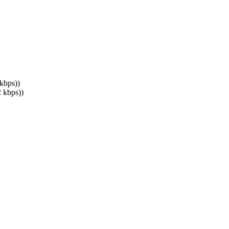
kbps))
 kbps))