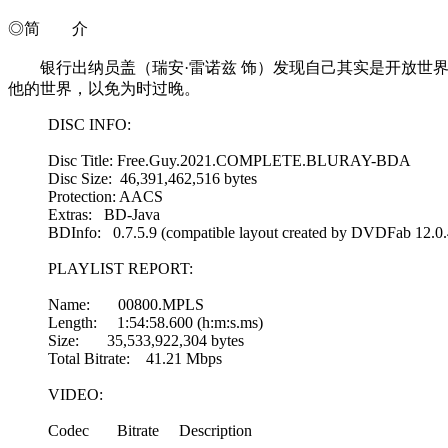
◎简 介
银行出纳员盖（瑞安·雷诺兹 饰）发现自己其实是开放世界
他的世界，以免为时过晚。
DISC INFO:
Disc Title: Free.Guy.2021.COMPLETE.BLURAY-BDA
Disc Size: 46,391,462,516 bytes
Protection: AACS
Extras: BD-Java
BDInfo: 0.7.5.9 (compatible layout created by DVDFab 12.0.
PLAYLIST REPORT:
Name: 00800.MPLS
Length: 1:54:58.600 (h:m:s.ms)
Size: 35,533,922,304 bytes
Total Bitrate: 41.21 Mbps
VIDEO:
Codec Bitrate Description