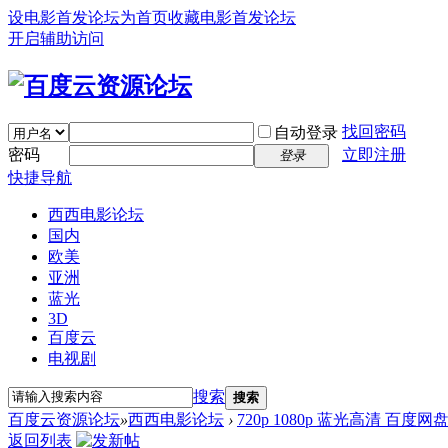
设电影首发论坛为首页
收藏电影首发论坛
开启辅助访问
找回密码
自动登录
密码
立即注册
登录
快捷导航
西西电影论坛
国内
欧美
亚洲
蓝光
3D
百度云
电视剧
搜索
搜索
百度云资源论坛
»
西西电影论坛
›
720p 1080p 蓝光高清 百度网
返回列表