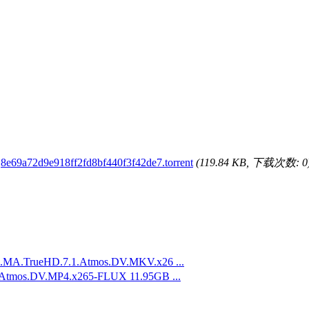
8e69a72d9e918ff2fd8bf440f3f42de7.torrent
(119.84 KB, 下载次数: 0
.TrueHD.7.1.Atmos.DV.MKV.x26 ...
os.DV.MP4.x265-FLUX 11.95GB ...