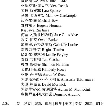
肯尼斯·以色列 Kenneth Israel
亚历克斯·崔贝克 Alex Trebek
劳拉·斯宾塞 Lara Spencer
马修·卡德罗普 Matthew Cardarople
迈克尔·陶 Michael Tow
野村祐人 Eugene Nomura
Raj Jawa Raj Jawa
何塞·冈斯·阿尔维斯 Jose Guns Alves
欧文·伯克 Owen Burke
加布里埃尔·洛莱斯 Gabrielle Lorthe
雷吉纳·托芬 Regina Taufen
珍妮尔·费格利 Janelle Feigley
泰特·弗莱彻 Tait Fletcher
香农·哈特曼 Shannon Hartman
金伯利·豪威 Kimberly Howe
亚伦·W·里德 Aaron W Reed
阿纳斯塔西亚·齐卡那瓦 Anastasia Tsikhanava
大卫·莫威克 David Morwick
阿德里安·M·蒙波因特 Adrian M. Mompoint
多梅尼克·阿尔迪诺 Domenic Arduino
◎标 签 科幻 | 游戏 | 喜剧 | 搞笑 | 美国 | 奇幻 | 2021 | 冒险