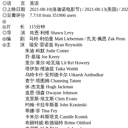
◎语 言 英语
◎上映日期 2021-08-10(洛迦诺电影节) / 2021-08-13(美国) / 20
◎豆瓣评分 7.7/10 from 351906 users
◎
◎片 长 115分钟
◎导 演 肖恩·利维 Shawn Levy
◎编 剧 马特·利伯曼 Matt Lieberman / 扎克·佩恩 Zak Penn
◎主 演 瑞安·雷诺兹 Ryan Reynolds
朱迪·科默 Jodie Comer
乔·基瑞 Joe Keery
里尔·莱尔·哈瓦瑞 Lil Rel Howery
塔伊加·维迪提 Taika Waititi
乌特卡什·安邦德卡尔 Utkarsh Ambudkar
查宁·塔图姆 Channing Tatum
休·杰克曼 Hugh Jackman
道恩·强森 Dwayne Johnson
克里斯·埃文斯 Chris Evans
约翰·卡拉辛斯基 John Krasinski
蒂娜·菲 Tina Fey
卡米尔·科斯塔克 Camille Kostek
布丽特妮·欧德福特 Britne Oldford