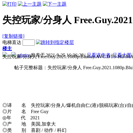
失控玩家/分身人 Free.Guy.2021.1
[复制链接]
电梯直达
楼主
admin
发表于 2021-9-25 16:36:28
|
只看该作者
|
只看大图
失控玩家/分身人 Free.Guy.2021.
帖子完整标题：失控玩家/分身人 Free.Guy.2021.1080p.BluRay
◎译 名 失控玩家/分身人/爆机自由仁(港)/脱稿玩家(台)/自
◎片 名 Free Guy
◎年 代 2021
◎产 地 美国,加拿大
◎类 别 喜剧 / 动作 / 科幻