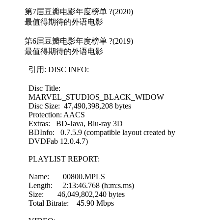
第7届豆瓣电影年度榜单 ?(2020)
最值得期待的外语电影
第6届豆瓣电影年度榜单 ?(2019)
最值得期待的外语电影
引用: DISC INFO:
Disc Title:
MARVEL_STUDIOS_BLACK_WIDOW
Disc Size: 47,490,398,208 bytes
Protection: AACS
Extras: BD-Java, Blu-ray 3D
BDInfo: 0.7.5.9 (compatible layout created by
DVDFab 12.0.4.7)
PLAYLIST REPORT:
Name: 00800.MPLS
Length: 2:13:46.768 (h:m:s.ms)
Size: 46,049,802,240 bytes
Total Bitrate: 45.90 Mbps