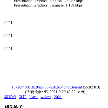
Presentation Graphics English 25.283 kbps
Presentation Graphics Japanese 1.159 kbps
[/url]
[/url]
[/url]
1572bf450b1fb20ad7b579282e34d4dc.torrent
(55.92 KB)
(下载次数: 83, 2021-9-20 18:32 上传)
黑寡妇
,
寡妇
,
black
,
widow
,
2021
相关帖子: