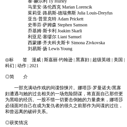
泰·赫尔利 Ty Hurley
马里安·洛伦西克 Marian Lorencik
茱莉亚·路易斯-德瑞弗斯 Julia Louis-Dreyfus
亚当·普里克特 Adam Prickett
史蒂芬·萨姆森 Stephen Samson
乔基姆·斯卡利 Joakim Skarli
利亚尼·塞缪尔 Liani Samuel
西蒙娜·齐夫科夫斯卡 Simona Zivkovska
刘易斯·扬 Lewis Young
◎标 签 漫威 | 斯嘉丽·约翰逊 | 黑寡妇 | 超级英雄 | 美国 |
科幻 | 动作 | 2021
◎简 介
一部充满动作戏的间谍惊悚片。娜塔莎·罗曼诺夫/黑寡
妇遭遇与她的过去相关的一场危险阴谋，将直面自己那些更
为黑暗的经历。一股不惜一切要击倒她的力量袭来，娜塔莎
必须面对自己在成为复仇者的很久之前那作为间谍的过往，
和曾远离的破碎关系。
◎获奖情况