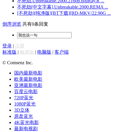
不死劫.Unbreakable.2000.2160p.BluRay.R ...
不死劫[中文字幕].Unbreakable.2000.REMA ...
[不死劫][纯净版][BT下载][BD-MKV/22.90G ...
倒序浏览
共有0条回复
登录
|
注册
标准版
|
触屏版
|
电脑版
|
客户端
© Comsenz Inc.
国内最新电影
欧美最新电影
亚洲最新电影
百度云电影
720P蓝光
1080P蓝光
3D立体
原盘蓝光
4K蓝光电影
最新电视剧