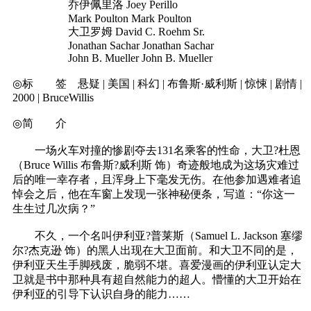
乔伊佩里洛 Joey Perillo
Mark Poulton Mark Poulton
大卫罗姆 David C. Roehm Sr.
Jonathan Sachar Jonathan Sachar
John B. Mueller John B. Mueller
◎标 签 悬疑 | 美国 | 科幻 | 布鲁斯·威利斯 | 惊悚 | 剧情 |
2000 | BruceWillis
◎简 介
一场火车对撞的惨剧夺去131名乘客的性命，大卫?杜恩
（Bruce Willis 布鲁斯?威利斯 饰）奇迹般地成为这场灾难过
后的唯一幸存者，且浑身上下毫发无伤。在他参加遇难者追
悼会之后，他在车窗上发现一张神秘便条，写道：“你这一
生生过几次病？”
不久，一个名叫伊利亚?普莱斯（Samuel L. Jackson 塞缪
尔?杰克逊 饰）的黑人出现在大卫面前。和大卫不同的是，
伊利亚天生手脚残废，脆弱不堪。喜爱漫画的伊利亚认定大
卫就是书中那种具有超自然能力的超人。懵懂的大卫开始在
伊利亚的引导下认识自身的能力……