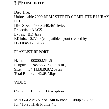
引用: DISC INFO:
Disc Title:
Unbreakable.2000.REMASTERED.COMPLETE.BLURAY
PCH
Disc Size: 45,608,240,461 bytes
Protection: AACS
Extras: BD-Java
BDInfo: 0.7.5.9 (compatible layout created by
DVDFab 12.0.4.7)
PLAYLIST REPORT:
Name: 00800.MPLS
Length: 1:46:38.725 (h:m:s.ms)
Size: 34,133,839,872 bytes
Total Bitrate: 42.68 Mbps
VIDEO:
Codec Bitrate Description
----- ------- -----------
MPEG-4 AVC Video 34896 kbps 1080p / 23.976
fps / 16:9 / High Profile 4.1