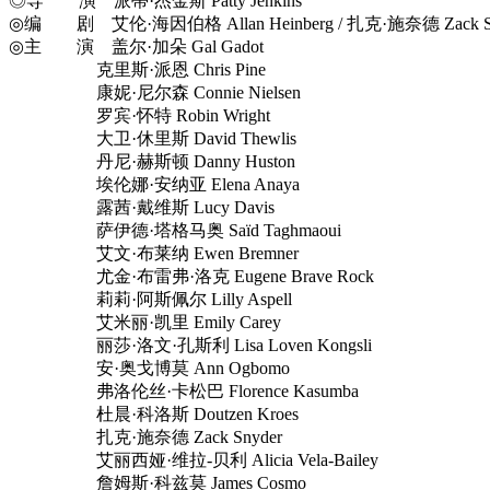
◎导 演 派蒂·杰金斯 Patty Jenkins
◎编 剧 艾伦·海因伯格 Allan Heinberg / 扎克·施奈德 Zack Snyder
◎主 演 盖尔·加朵 Gal Gadot
克里斯·派恩 Chris Pine
康妮·尼尔森 Connie Nielsen
罗宾·怀特 Robin Wright
大卫·休里斯 David Thewlis
丹尼·赫斯顿 Danny Huston
埃伦娜·安纳亚 Elena Anaya
露茜·戴维斯 Lucy Davis
萨伊德·塔格马奥 Saïd Taghmaoui
艾文·布莱纳 Ewen Bremner
尤金·布雷弗·洛克 Eugene Brave Rock
莉莉·阿斯佩尔 Lilly Aspell
艾米丽·凯里 Emily Carey
丽莎·洛文·孔斯利 Lisa Loven Kongsli
安·奥戈博莫 Ann Ogbomo
弗洛伦丝·卡松巴 Florence Kasumba
杜晨·科洛斯 Doutzen Kroes
扎克·施奈德 Zack Snyder
艾丽西娅·维拉-贝利 Alicia Vela-Bailey
詹姆斯·科兹莫 James Cosmo