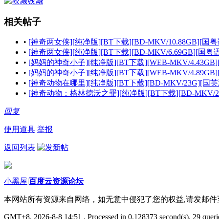
收藏
相关帖子
•
[神奇两女侠][纯净版][BT下载][BD-MKV/10.88GB][国粤语
•
[神奇两女侠][纯净版][BT下载][BD-MKV/6.69GB][国粤语配
•
[妈妈的神奇小子][纯净版][BT下载][WEB-MKV/4.43GB][
•
[妈妈的神奇小子][纯净版][BT下载][WEB-MKV/4.89GB][
•
[神奇动物在哪里][纯净版][BT下载][BD-MKV/23G][国英双语
•
[神奇动物：格林德沃之罪][纯净版][BT下载][BD-MKV/25
回复
使用道具
举报
返回列表
小黑屋
|
百度云资源论坛
本网站所有资源来自网络，如无意中侵犯了您的权益,请发邮
GMT+8, 2026-8-8 14:51
, Processed in 0.128373 second(s), 29 querie