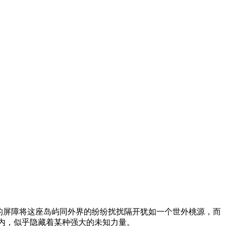
岛上。巨大的屏障将这座岛屿同外界的纷纷扰扰隔开犹如一个世外桃源，而
的体内，似乎隐藏着某种强大的未知力量。