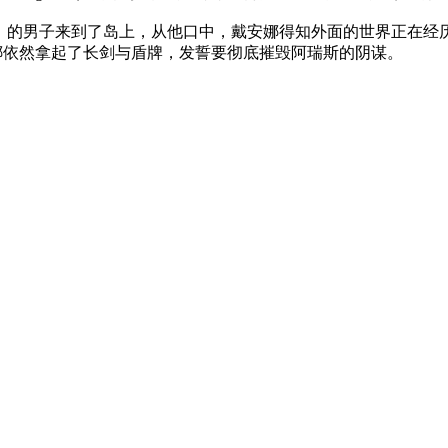
ne 饰）的男子来到了岛上，从他口中，戴安娜得知外面的世界正
中，戴安娜依然拿起了长剑与盾牌，发誓要彻底摧毁阿瑞斯的阴谋。