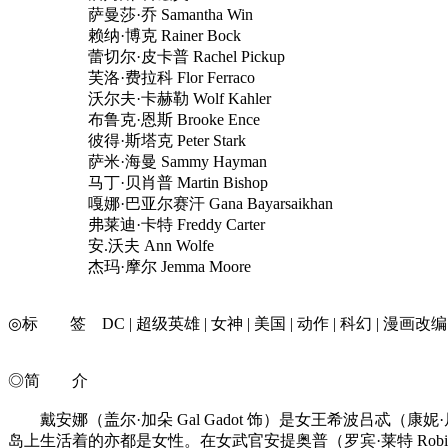
萨曼莎·乔 Samantha Win
赖纳·博克 Rainer Bock
蕾切尔·皮卡普 Rachel Pickup
芙洛·费拉科 Flor Ferraco
沃尔夫·卡赫勒 Wolf Kahler
布鲁克·恩斯 Brooke Ence
彼得·斯塔克 Peter Stark
萨米·海曼 Sammy Hayman
马丁·贝肖普 Martin Bishop
嘎娜·巴亚尔赛汗 Gana Bayarsaikhan
弗莱迪·卡特 Freddy Carter
安.沃夫 Ann Wolfe
杰玛·摩尔 Jemma Moore
◎标 签 DC | 超级英雄 | 女神 | 美国 | 动作 | 科幻 | 漫画改编 |
◎简 介
戴安娜（盖尔·加朵 Gal Gadot 饰）是女王希波吕忒（康妮
岛上生活着的亦都是女性。在女武官安提奥普（罗宾·莱特 Rob