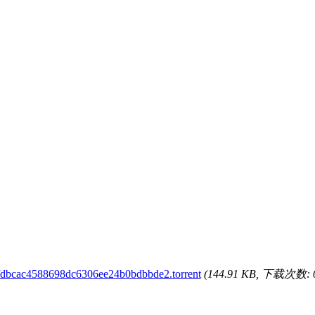
fdbcac4588698dc6306ee24b0bdbbde2.torrent
(144.91 KB, 下载次数: 