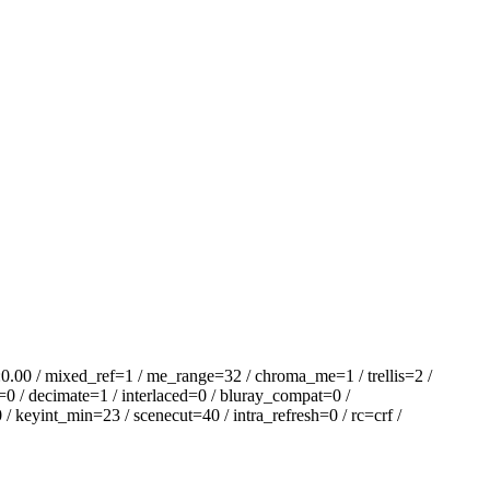
 / mixed_ref=1 / me_range=32 / chroma_me=1 / trellis=2 /
=0 / decimate=1 / interlaced=0 / bluray_compat=0 /
 keyint_min=23 / scenecut=40 / intra_refresh=0 / rc=crf /