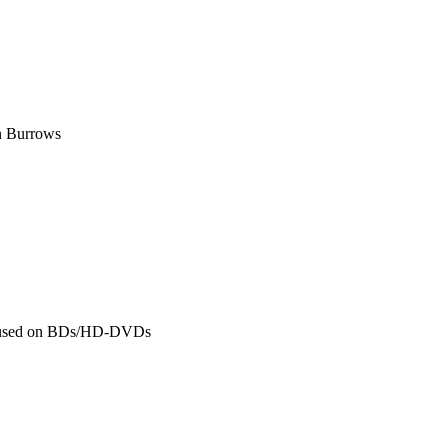
Burrows
sed on BDs/HD-DVDs