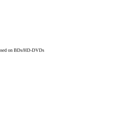
sed on BDs/HD-DVDs