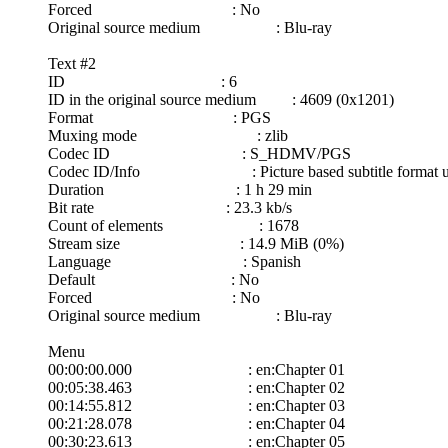
Forced : No
Original source medium : Blu-ray
Text #2
ID : 6
ID in the original source medium : 4609 (0x1201)
Format : PGS
Muxing mode : zlib
Codec ID : S_HDMV/PGS
Codec ID/Info : Picture based subtitle format u
Duration : 1 h 29 min
Bit rate : 23.3 kb/s
Count of elements : 1678
Stream size : 14.9 MiB (0%)
Language : Spanish
Default : No
Forced : No
Original source medium : Blu-ray
Menu
00:00:00.000 : en:Chapter 01
00:05:38.463 : en:Chapter 02
00:14:55.812 : en:Chapter 03
00:21:28.078 : en:Chapter 04
00:30:23.613 : en:Chapter 05