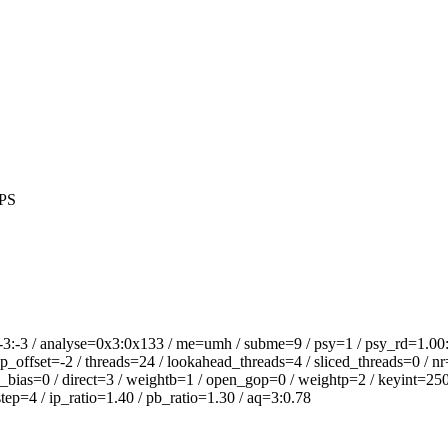
PS
analyse=0x3:0x133 / me=umh / subme=9 / psy=1 / psy_rd=1.00:0.00
offset=-2 / threads=24 / lookahead_threads=4 / sliced_threads=0 / nr
_bias=0 / direct=3 / weightb=1 / open_gop=0 / weightp=2 / keyint=250 /
ep=4 / ip_ratio=1.40 / pb_ratio=1.30 / aq=3:0.78