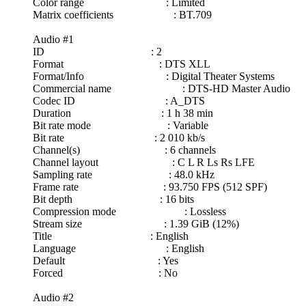
Color range : Limited
Matrix coefficients : BT.709
Audio #1
ID : 2
Format : DTS XLL
Format/Info : Digital Theater Systems
Commercial name : DTS-HD Master Audio
Codec ID : A_DTS
Duration : 1 h 38 min
Bit rate mode : Variable
Bit rate : 2 010 kb/s
Channel(s) : 6 channels
Channel layout : C L R Ls Rs LFE
Sampling rate : 48.0 kHz
Frame rate : 93.750 FPS (512 SPF)
Bit depth : 16 bits
Compression mode : Lossless
Stream size : 1.39 GiB (12%)
Title : English
Language : English
Default : Yes
Forced : No
Audio #2