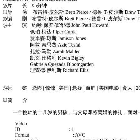
◎片 长 95分钟
◎导 演 布雷特·皮尔斯 Brett Pierce / 德鲁·T·皮尔斯 Drew T. P
◎编 剧 布雷特·皮尔斯 Brett Pierce / 德鲁·T·皮尔斯 Drew T. P
◎主 演 约翰-保罗·霍华德 John-Paul Howard
佩珀·柯达 Piper Curda
贾米森·琼斯 Jamison Jones
阿兹·泰思费 Azie Tesfai
扎拉·马勒 Zarah Mahler
凯文·比格利 Kevin Bigley
Gabriela Quezada Bloomgarden
理查德·伊利斯 Richard Ellis
◎标 签 恐怖 | 惊悚 | 美国 | 悬疑 | 血腥 | 美国电影 | 食人 | 20
◎简 介
一个挑衅的十几岁的男孩，与父母即将离婚的挣扎，面对一
Video
ID : 1
Format : AVC