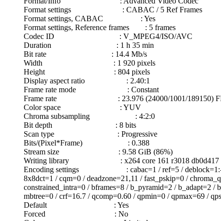
Format/Info : Advanced Video Codec
Format settings : CABAC / 5 Ref Frames
Format settings, CABAC : Yes
Format settings, Reference frames : 5 frames
Codec ID : V_MPEG4/ISO/AVC
Duration : 1 h 35 min
Bit rate : 14.4 Mb/s
Width : 1 920 pixels
Height : 804 pixels
Display aspect ratio : 2.40:1
Frame rate mode : Constant
Frame rate : 23.976 (24000/1001/189150) F
Color space : YUV
Chroma subsampling : 4:2:0
Bit depth : 8 bits
Scan type : Progressive
Bits/(Pixel*Frame) : 0.388
Stream size : 9.58 GiB (86%)
Writing library : x264 core 161 r3018 db0d417
Encoding settings : cabac=1 / ref=5 / deblock=1:-3:-3 / 
8x8dct=1 / cqm=0 / deadzone=21,11 / fast_pskip=0 / chroma_qp_
constrained_intra=0 / bframes=8 / b_pyramid=2 / b_adapt=2 / b
mbtree=0 / crf=16.7 / qcomp=0.60 / qpmin=0 / qpmax=69 / qpst
Default : Yes
Forced : No