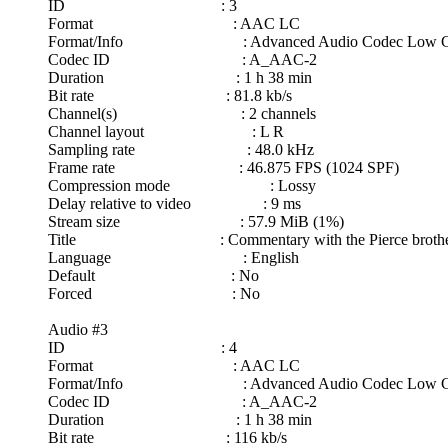
ID : 3
Format : AAC LC
Format/Info : Advanced Audio Codec Low Co
Codec ID : A_AAC-2
Duration : 1 h 38 min
Bit rate : 81.8 kb/s
Channel(s) : 2 channels
Channel layout : L R
Sampling rate : 48.0 kHz
Frame rate : 46.875 FPS (1024 SPF)
Compression mode : Lossy
Delay relative to video : 9 ms
Stream size : 57.9 MiB (1%)
Title : Commentary with the Pierce brothe
Language : English
Default : No
Forced : No
Audio #3
ID : 4
Format : AAC LC
Format/Info : Advanced Audio Codec Low Co
Codec ID : A_AAC-2
Duration : 1 h 38 min
Bit rate : 116 kb/s