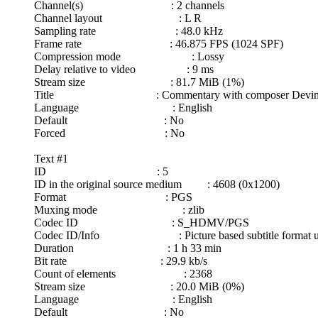
Channel(s) : 2 channels
Channel layout : L R
Sampling rate : 48.0 kHz
Frame rate : 46.875 FPS (1024 SPF)
Compression mode : Lossy
Delay relative to video : 9 ms
Stream size : 81.7 MiB (1%)
Title : Commentary with composer Devin 
Language : English
Default : No
Forced : No
Text #1
ID : 5
ID in the original source medium : 4608 (0x1200)
Format : PGS
Muxing mode : zlib
Codec ID : S_HDMV/PGS
Codec ID/Info : Picture based subtitle format u
Duration : 1 h 33 min
Bit rate : 29.9 kb/s
Count of elements : 2368
Stream size : 20.0 MiB (0%)
Language : English
Default : No