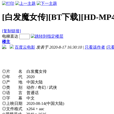
[白发魔女传][BT下载][HD-MP4/
[复制链接]
电梯直达
楼主
百度云电影
发表于 2020-8-17 16:30:10
|
只看该作者
|
只
-->
◎片 名 白发魔女传
◎年 代 2020
◎产 地 中国大陆
◎类 别 动作 / 奇幻 / 武侠
◎语 言 普通话
◎字 幕 中文
◎上映日期 2020-08-14(中国大陆)
◎文件格式 x264 + aac