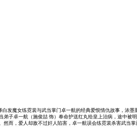
白发魔女练霓裳与武当掌门卓一航的经典爱恨情仇故事，浓墨重
弟子卓一航（施俊喆 饰）奉命护送红丸给皇上治病，途中被明
涯。然而，爱人却敌不过奸人陷害，卓一航误会练霓裳杀害武当掌