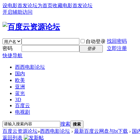
设电影首发论坛为首页
收藏电影首发论坛
开启辅助访问
找回密码
自动登录
密码
立即注册
登录
快捷导航
西西电影论坛
国内
欧美
亚洲
蓝光
3D
百度云
电视剧
搜索
搜索
百度云资源论坛
»
西西电影论坛
›
最新百度云网盘与bt下载
›
国
返回列表