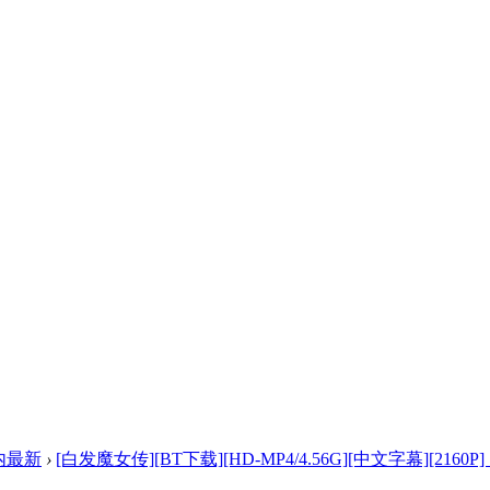
内最新
›
[白发魔女传][BT下载][HD-MP4/4.56G][中文字幕][2160P] .