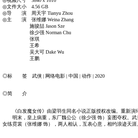
◎视频尺寸 3840 x 1616
◎文件大小 4.56 GB
◎导 演 周天宇 Tianyu Zhou
◎主 演 张维娜 Weina Zhang
施骏喆 Jason Sze
徐少强 Norman Chu
张琪
王希
吴大可 Dake Wu
王鹏
◎标 签 武侠 | 网络电影 | 中国 | 动作 | 2020
◎简 介
《白发魔女传》由梁羽生同名小说正版授权改编。重新演绎
明末，皇上病重，东厂魏公公（徐少强 饰）妄图夺权。武当
女练霓裳（张维娜 饰），两人相认，互表心意，相约浪迹天