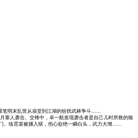
笔明末乱世从庙堂到江湖的纷扰武林争斗……
月寨人袭击。交锋中，卓一航发现袭击者是自己儿时所救的狼
门。练霓裳被捕入狱，伤心欲绝一瞬白头，武力大增……