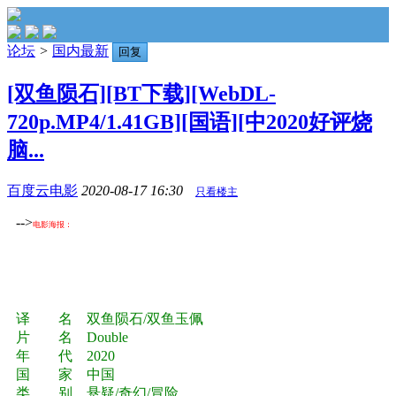
论坛
>
国内最新
回复
[双鱼陨石][BT下载][WebDL-
720p.MP4/1.41GB][国语][中2020好评烧
脑...
百度云电影
2020-08-17 16:30
只看楼主
-->
电影海报：
译 名 双鱼陨石/双鱼玉佩
片 名 Double
年 代 2020
国 家 中国
类 别 悬疑/奇幻/冒险