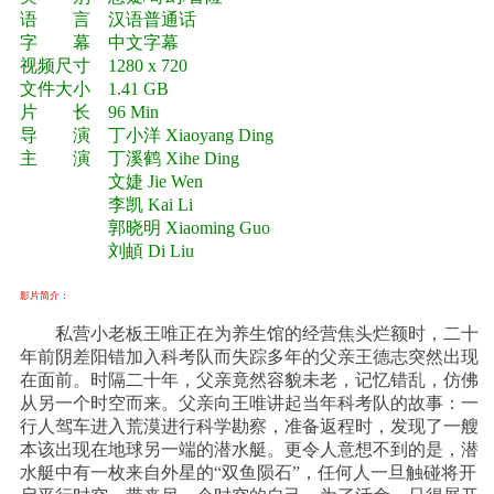
语 言 汉语普通话
字 幕 中文字幕
视频尺寸 1280 x 720
文件大小 1.41 GB
片 长 96 Min
导 演 丁小洋 Xiaoyang Ding
主 演 丁溪鹤 Xihe Ding
文婕 Jie Wen
李凯 Kai Li
郭晓明 Xiaoming Guo
刘頔 Di Liu
影片简介：
私营小老板王唯正在为养生馆的经营焦头烂额时，二十
年前阴差阳错加入科考队而失踪多年的父亲王德志突然出现
在面前。时隔二十年，父亲竟然容貌未老，记忆错乱，仿佛
从另一个时空而来。父亲向王唯讲起当年科考队的故事：一
行人驾车进入荒漠进行科学勘察，准备返程时，发现了一艘
本该出现在地球另一端的潜水艇。更令人意想不到的是，潜
水艇中有一枚来自外星的“双鱼陨石”，任何人一旦触碰将开