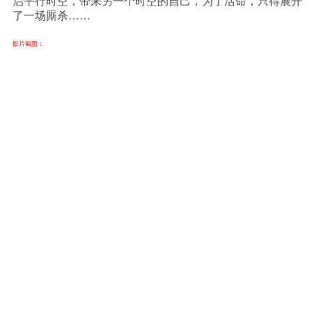
启平行时空，带来另一个时空的自己，为了活命，只得展开
了一场厮杀……
影片截图：