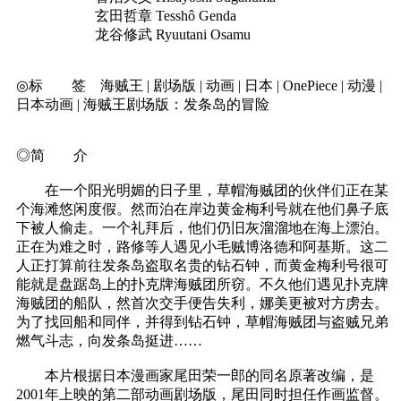
玄田哲章 Tesshô Genda
龙谷修武 Ryuutani Osamu
◎标 签 海贼王 | 剧场版 | 动画 | 日本 | OnePiece | 动漫 |
日本动画 | 海贼王剧场版：发条岛的冒险
◎简 介
在一个阳光明媚的日子里，草帽海贼团的伙伴们正在某
个海滩悠闲度假。然而泊在岸边黄金梅利号就在他们鼻子底
下被人偷走。一个礼拜后，他们仍旧灰溜溜地在海上漂泊。
正在为难之时，路修等人遇见小毛贼博洛德和阿基斯。这二
人正打算前往发条岛盗取名贵的钻石钟，而黄金梅利号很可
能就是盘踞岛上的扑克牌海贼团所窃。不久他们遇见扑克牌
海贼团的船队，然首次交手便告失利，娜美更被对方虏去。
为了找回船和同伴，并得到钻石钟，草帽海贼团与盗贼兄弟
燃气斗志，向发条岛挺进……
本片根据日本漫画家尾田荣一郎的同名原著改编，是
2001年上映的第二部动画剧场版，尾田同时担任作画监督。