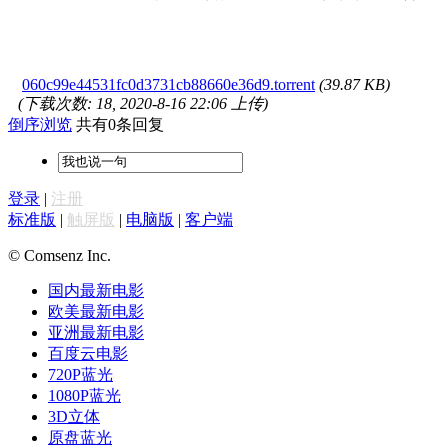
060c99e44531fc0d3731cb88660e36d9.torrent
(39.87 KB)
(下载次数: 18, 2020-8-16 22:06 上传)
倒序浏览
共有0条回复
登录
|
注册
标准版
|
触屏版
|
电脑版
|
客户端
© Comsenz Inc.
国内最新电影
欧美最新电影
亚洲最新电影
百度云电影
720P蓝光
1080P蓝光
3D立体
原盘蓝光