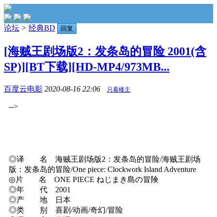
论坛
>
经典BD
回复
[海贼王剧场版2：发条岛的冒险 2001(含
SP)][BT下载][HD-MP4/973MB...
百度云电影
2020-08-16 22:06
只看楼主
-->
◎译 名 海贼王剧场版2：发条岛的冒险/海贼王剧场
版：发条岛的冒险/One piece: Clockwork Island Adventure
◎片 名 ONE PIECE ねじまき島の冒険
◎年 代 2001
◎产 地 日本
◎类 别 喜剧/动画/奇幻/冒险