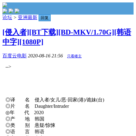
论坛
>
亚洲最新
回复
[侵入者][BT下载][BD-MKV/1.70G][韩语
中字][1080P]
百度云电影
2020-08-16 21:56
只看楼主
-->
◎译 名 侵入者/女儿/恶·回家(港)/诡妹(台)
◎片 名 Daughter/Intruder
◎年 代 2020
◎产 地 韩国
◎类 别 悬疑/惊悚
◎语 言 韩语