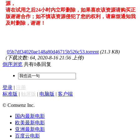
源，
请在试用之后24小时内立即删除，如果喜欢该资源请购买正
版谢谢合作；如不慎该资源侵犯了您的权利，请麻烦通知我
及时删除，谢谢！
05b7df34020ae148a80d46715b526c53.torrent
(21.3 KB)
(下载次数: 64, 2020-8-16 21:56 上传)
倒序浏览
共有0条回复
登录
|
注册
标准版
|
触屏版
|
电脑版
|
客户端
© Comsenz Inc.
国内最新电影
欧美最新电影
亚洲最新电影
百度云电影