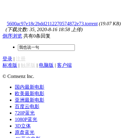
5600ac97e18c2bdd2112270574872e73.torrent
(19.07 KB)
(下载次数: 35, 2020-8-16 18:58 上传)
倒序浏览
共有0条回复
登录
|
注册
标准版
|
触屏版
|
电脑版
|
客户端
© Comsenz Inc.
国内最新电影
欧美最新电影
亚洲最新电影
百度云电影
720P蓝光
1080P蓝光
3D立体
原盘蓝光