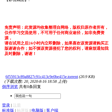
免责声明：此资源均收集整理自网络，版权归原作者所有，
仅作学习交流使用，不可用于任何商业途径，如非免费资
源，
请在试用之后24小时内立即删除，如果喜欢该资源请购买正
版谢谢合作；如不慎该资源侵犯了您的权利，请麻烦通知我
及时删除，谢谢！
6f55913c89a8827c91c413c9e0be415e.torrent
(20.9 KB)
(下载次数: 20, 2020-8-16 18:58 上传)
倒序浏览
共有0条回复
登录
|
注册
标准版
|
触屏版
|
电脑版
|
客户端