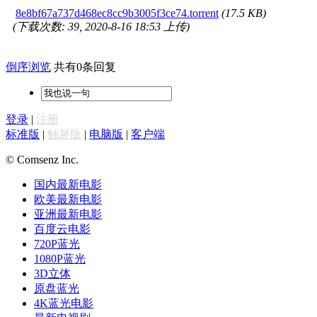
8e8bf67a737d468ec8cc9b3005f3ce74.torrent
(17.5 KB)
(下载次数: 39, 2020-8-16 18:53 上传)
倒序浏览
共有0条回复
登录
|
注册
标准版
|
触屏版
|
电脑版
|
客户端
© Comsenz Inc.
国内最新电影
欧美最新电影
亚洲最新电影
百度云电影
720P蓝光
1080P蓝光
3D立体
原盘蓝光
4K蓝光电影