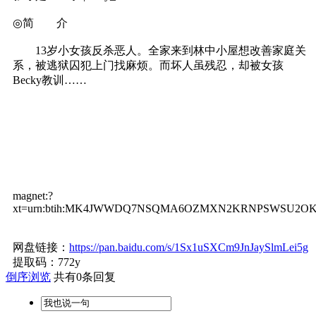
◎简 介
13岁小女孩反杀恶人。全家来到林中小屋想改善家庭关
系，被逃狱囚犯上门找麻烦。而坏人虽残忍，却被女孩
Becky教训……
magnet:?
xt=urn:btih:MK4JWWDQ7NSQMA6OZMXN2KRNPSWSU2OK&dn=%e
网盘链接：
https://pan.baidu.com/s/1Sx1uSXCm9JnJaySlmLei5g
提取码：772y
倒序浏览
共有0条回复