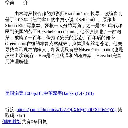
◎简 介
由常与罗根合作的摄影师Brandon Trost执导，改编自刊
登于2013年《纽约客》的中篇小说《Sell Out》，原作者
Simon Rich写剧本。罗根一人分饰两角，之一是1920年代移
民到美国的劳工Herschel Greenbaum，他不慎跌进了一缸泡
菜，被腌了一百年，保持了完美的形态。百年后的如今，
Greenbaum在纽约布鲁克林醒来，身体没有丝毫苍老。他去
寻找自己现在的家人，却发现只有曾孙Ben Greenbaum(也是
罗根出演)尚存。Ben是个性格温和的程序猿，Herschel完全
无法理解他。
美国泡菜.1080p.BD中英双字[].mkv (1.47 GB)
链接:
https://pan.baidu.com/s/122-Oj-XMyCp0I7XP6v2QYg
提
取码: xbr6
倒序浏览
共有0条回复