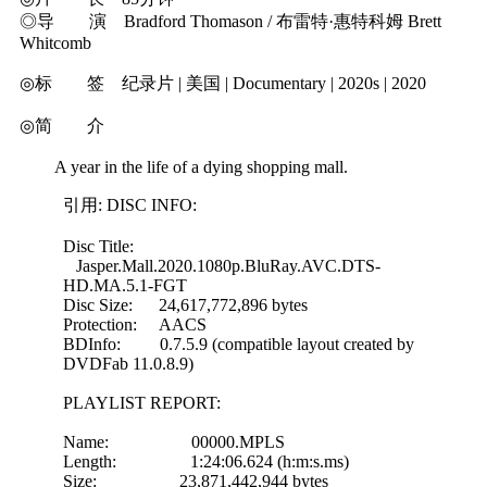
◎导 演 Bradford Thomason / 布雷特·惠特科姆 Brett
Whitcomb
◎标 签 纪录片 | 美国 | Documentary | 2020s | 2020
◎简 介
A year in the life of a dying shopping mall.
引用: DISC INFO:
Disc Title:
Jasper.Mall.2020.1080p.BluRay.AVC.DTS-
HD.MA.5.1-FGT
Disc Size: 24,617,772,896 bytes
Protection: AACS
BDInfo: 0.7.5.9 (compatible layout created by
DVDFab 11.0.8.9)
PLAYLIST REPORT:
Name: 00000.MPLS
Length: 1:24:06.624 (h:m:s.ms)
Size: 23,871,442,944 bytes