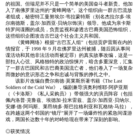
的祖国。但瑞尼并不只是一个简单的美国奋斗者新贵。他加
入了南佛罗里达州的“黄蜂网络”。这个组织由一群古巴流放
者组成，秘密特工曼努埃尔·韦拉蒙特斯（别名杰拉尔多·埃
尔南德斯，盖尔·加西亚·贝纳尔饰演）领导。他成为亲卡斯
特罗间谍圈的成员，负责监视和渗透古巴裔美国恐怖组织，
这些组织企图攻击古巴这个社会主义共和国。
《黄蜂网络》根据“古巴五人组”（包括贡萨雷斯在内的
情报官，于 1998 年 9 月在佛罗里达州被捕，随后因从事间
谍活动和其他非法活动而被定罪）的真实故事改编，这是一
部扣人心弦、风格独特的政治惊悚片，暗含多重深意，汇集
了一群古巴国民和古巴裔美国流亡者，他们卷入了一场复杂
而微妙的意识形态之争和忠诚与背叛的挣扎之中。
该影片改编自费尔南德·莫莱斯所著书籍《The Last
Soldiers of the Cold War》，编剧兼导演奥利维耶·阿萨亚斯
（《卡洛斯》《私人采购员》）带领强大的演员阵容（包括
佩内洛普·克鲁兹、埃德加·拉米雷兹、盖尔·加西亚·贝纳尔、
安娜·德·阿玛斯、莱昂纳多·斯巴拉格利亚和瓦格纳·马拉），
在跨越这两个邻国的“镜厅”展开了一场爆炸性的紧急间谍游
戏，两国长达数十年的对峙给现在带来了深刻的影响。
◎获奖情况