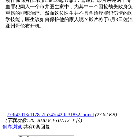
动作惊悚片[长夜](The Long Night，暂译)。影片讲述两个冷
血罪犯闯入一个市井医生家中，为其中一个因抢劫失败身负
重伤的罪犯治疗。然而这位医生并不具备治疗罪犯伤情的医
学技能，医生该如何保护他的家人呢？影片将于6月3日佐治
亚州哥伦布开机。
779f42d13c1178a7f5745e42fbf31832.torrent
(27.62 KB)
(下载次数: 20, 2020-8-16 07:12 上传)
倒序浏览
共有0条回复