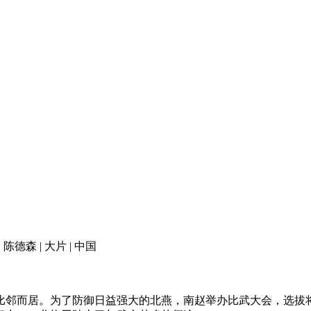
陈德森 | 大片 | 中国
邻而居。为了防御日益强大的北燕，南赵举办比武大会，选拔将