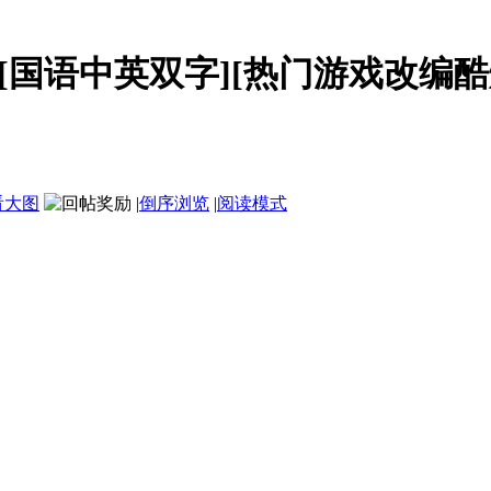
2G][国语中英双字][热门游戏改编酷炫
看大图
|
倒序浏览
|
阅读模式