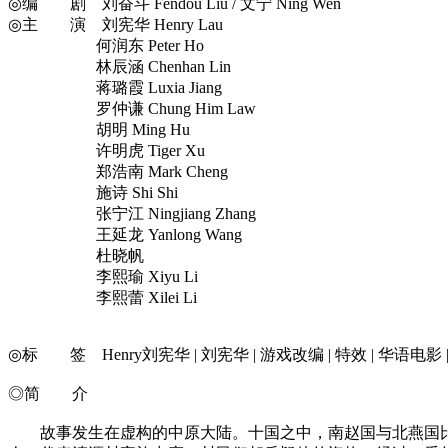
◎编 剧 刘奋斗 Fendou Liu / 文宁 Ning Wen
◎主 演 刘宪华 Henry Lau
何润东 Peter Ho
林辰涵 Chenhan Lin
蒋璐霞 Luxia Jiang
罗仲谦 Chung Him Law
胡明 Ming Hu
许明虎 Tiger Xu
郑浩南 Mark Cheng
施诗 Shi Shi
张宁江 Ningjiang Zhang
王延龙 Yanlong Wang
杜晓帆
李熙瑜 Xiyu Li
李熙蕾 Xilei Li
◎标 签 Henry刘宪华 | 刘宪华 | 游戏改编 | 特效 | 华语电影 | 
◎简 介
故事发生在虚构的中原大陆。十国之中，南赵国与北燕国比