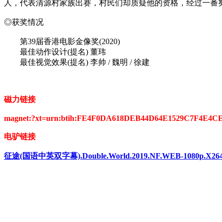
人，代表清源村家族出赛，村民们却质疑他的资格，经过一番
◎获奖情况
第39届香港电影金像奖(2020)
最佳动作设计(提名) 董玮
最佳视觉效果(提名) 李帅 / 魏明 / 徐建
磁力链接
magnet:?xt=urn:btih:FE4F0DA618DEB44D64E1529C7F4E4C
电驴链接
征途(国语中英双字幕).Double.World.2019.NF.WEB-1080p.X264.