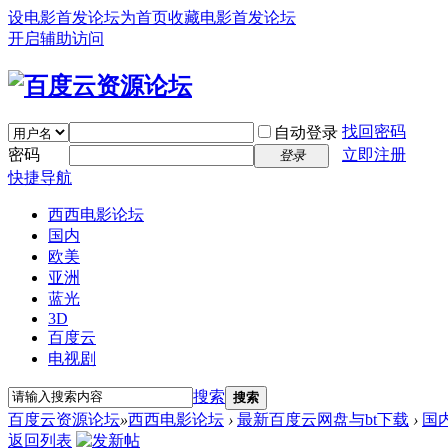
设电影首发论坛为首页
收藏电影首发论坛
开启辅助访问
找回密码
自动登录
密码
立即注册
登录
快捷导航
西西电影论坛
国内
欧美
亚洲
蓝光
3D
百度云
电视剧
搜索
搜索
百度云资源论坛
»
西西电影论坛
›
最新百度云网盘与bt下载
›
国
返回列表