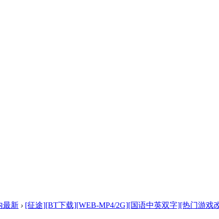
内最新
›
[征途][BT下载][WEB-MP4/2G][国语中英双字][热门游戏改 