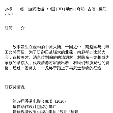
◎标 签 游戏改编 | 中国 | 3D | 动作 | 奇幻 | 古装 | 魔幻 |
2020
◎简 介
故事发生在虚构的中原大陆。十国之中，南赵国与北燕
国比邻而居。为了防御日益强大的北燕，南赵举办比武大
会，选拔将才。消息传到偏僻的清源村，村民东一龙想成为
家族的举旗人，代表清源村家族出赛，村民们却质疑他的资
格，经过一番努力，一龙终于踏上了与武士楚魂的征途……
◎获奖情况
第39届香港电影金像奖 (2020)
最佳动作设计(提名) 董玮
最佳视觉效果(提名) 李帅 / 魏明 / 徐建