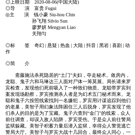
◎上映日期 2020-08-06(中国大陆)
◎导 演 富贵 Fugui
◎主 演 钱小豪 Siu-hou Chin
孙飞翔 Silvio Sun
廖梦妍 Mengyan Liao
关翔匀
◎标 签 奇幻 | 悬疑 | 热血 | 大陆 | 抖音 | 黑岩 | 喜剧 | 动
作
◎简 介
斋藤施法杀死隐居的“土门”夫妇，夺走秘术。敛房内，
龙聪、鬼子六和马琳达三人面对尸体一筹莫展。局长请来罗
宾检查，发现他们死前吸入了一种致幻物质。龙聪带罗宾到
案发现场勘察，罗宾推测杀人者是为幻术五门秘术而来。龙
聪和鬼子六按照线索找到一名嫌犯，罗宾用计谋追踪到他们
的老巢，美智子用幻象法阵困住三人后脱身，罗宾发现了他
们杀人的目的是为了宝藏。鬼子六查到“金门”的线索，众人
前往调查，却误入敌人陷阱，罗宾受伤。于是众人前往警局
监狱躲藏。美智子积蓄力量后潜入监狱，幸得众人警觉逃亡
警局大厅。美智子与罗宾大战十几回合，最终众人同心，一