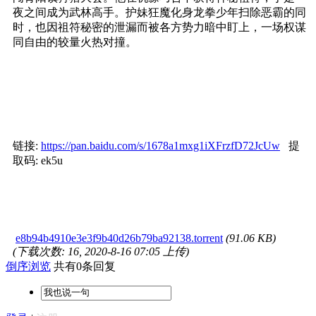
夜之间成为武林高手。护妹狂魔化身龙拳少年扫除恶霸的同
时，也因祖符秘密的泄漏而被各方势力暗中盯上，一场权谋
同自由的较量火热对撞。
链接:
https://pan.baidu.com/s/1678a1mxg1iXFrzfD72JcUw
提
取码: ek5u
e8b94b4910e3e3f9b40d26b79ba92138.torrent
(91.06 KB)
(下载次数: 16, 2020-8-16 07:05 上传)
倒序浏览
共有0条回复