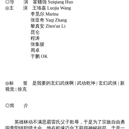
◎导 演 霍穗强 Suiqiang Huo
◎主 演 王珞嘉 Luojia Wang
李觅尔 Marina
张亚奇 Yaqi Zhang
黎真安 Zhen'an Li
昆仑
程涛
张集骏
周卓
于鹏 OK
◎标 签 是我要的玄幻武侠啊 | 武动乾坤 | 玄幻武侠 | 新
视觉 | 徐克
◎简 介
英雄林动不满恶霸雷氏父子欺辱，于是为了宗族自由勇
闯青阳镇狩猎大会。他在机缘巧合下获得神秘祖符，于是一