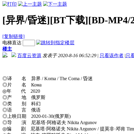
[异界/昏迷][BT下载][BD-MP4
[复制链接]
电梯直达
楼主
百度云资源
发表于 2020-8-16 06:52:29
|
只看该作者
|
只
-->
◎译 名 异界 / Koma / The Coma / 昏迷
◎片 名 Кома
◎年 代 2020
◎产 地 俄罗斯
◎类 别 科幻
◎语 言 俄语
◎上映日期 2020-01-30(俄罗斯)
◎导 演 尼基塔·阿格诺夫 Nikita Argunov
◎编 剧 尼基塔·阿格诺夫 Nikita Argunov / 提莫非·邓肯 Timofei