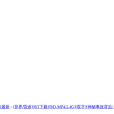
美最新
›
[异界/昏迷][BT下载][BD-MP4/2.4G][双字][神秘事故背后/ .