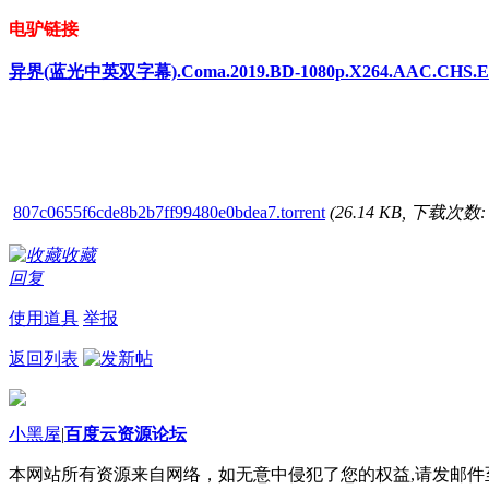
电驴链接
异界(蓝光中英双字幕).Coma.2019.BD-1080p.X264.AAC.CHS.EN
807c0655f6cde8b2b7ff99480e0bdea7.torrent
(26.14 KB, 下载次数: 
收藏
回复
使用道具
举报
返回列表
小黑屋
|
百度云资源论坛
本网站所有资源来自网络，如无意中侵犯了您的权益,请发邮