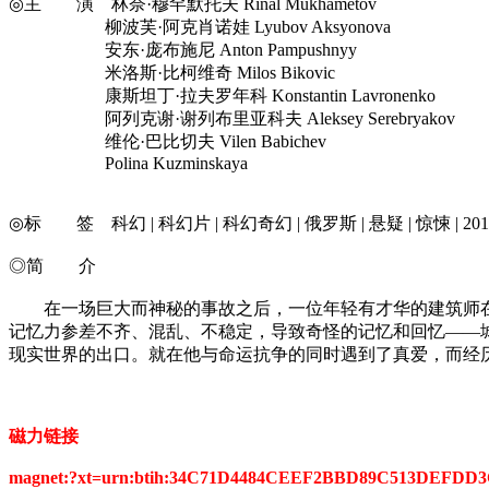
◎主 演 林奈·穆罕默托夫 Rinal Mukhametov
柳波芙·阿克肖诺娃 Lyubov Aksyonova
安东·庞布施尼 Anton Pampushnyy
米洛斯·比柯维奇 Milos Bikovic
康斯坦丁·拉夫罗年科 Konstantin Lavronenko
阿列克谢·谢列布里亚科夫 Aleksey Serebryakov
维伦·巴比切夫 Vilen Babichev
Polina Kuzminskaya
◎标 签 科幻 | 科幻片 | 科幻奇幻 | 俄罗斯 | 悬疑 | 惊悚 | 2019
◎简 介
在一场巨大而神秘的事故之后，一位年轻有才华的建筑师在
记忆力参差不齐、混乱、不稳定，导致奇怪的记忆和回忆——
现实世界的出口。就在他与命运抗争的同时遇到了真爱，而经
磁力链接
magnet:?xt=urn:btih:34C71D4484CEEF2BBD89C513DEFD