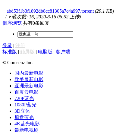
abd53f1b3f1892db8cc81305a7c4a997.torrent
(29.1 KB)
(下载次数: 16, 2020-8-16 06:52 上传)
倒序浏览
共有0条回复
登录
|
注册
标准版
|
触屏版
|
电脑版
|
客户端
© Comsenz Inc.
国内最新电影
欧美最新电影
亚洲最新电影
百度云电影
720P蓝光
1080P蓝光
3D立体
原盘蓝光
4K蓝光电影
最新电视剧