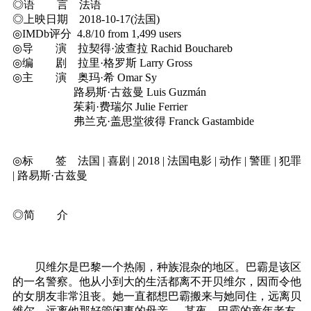
◎语 言 法语
◎上映日期 2018-10-17(法国)
◎IMDb评分 4.8/10 from 1,499 users
◎导 演 拉契得·波查拉 Rachid Bouchareb
◎编 剧 拉里·格罗斯 Larry Gross
◎主 演 奥玛·希 Omar Sy
路易斯·古兹曼 Luis Guzmán
茱莉·费瑞尔 Julie Ferrier
弗兰克·盖思堂彼得 Franck Gastambide
◎标 签 法国 | 喜剧 | 2018 | 法国电影 | 动作 | 警匪 | 犯罪
| 路易斯·古兹曼
◎简 介
贝维尔是巴黎一个热闹，种族混杂的地区。巴霸是该区
的一名警察。他从小到大的生活都离不开贝维尔，因而令他
的女朋友非常沮丧。她一直都想巴霸搬来与她同住，远离贝
维尔，远离他那好管闲事的母亲......某夜，巴霸的童年老友