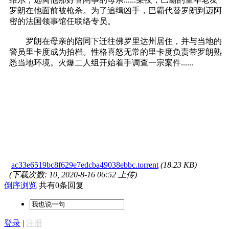
罗朗在他面前被枪杀。为了追缉凶手，巴霸代替罗朗到迈阿
密的法国领事馆任联络专员。
罗朗在母亲的陪同下迁往佛罗里达州居住，并与当地的
警员里卡度成为拍档。性格喜怒无常的里卡度负责带罗朗熟
悉当地环境。火爆二人组开始着手调查一宗案件......
ac33e6519bc8f629e7edcba49038ebbc.torrent
(18.23 KB)
(下载次数: 10, 2020-8-16 06:52 上传)
倒序浏览
共有0条回复
登录
|
注册