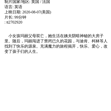
制片国家/地区: 英国 / 法国
语言: 英语
上映日期: 2020-08-07(美国)
片长: 99分钟
: tt2702920
小女孩玛丽父母双亡，她生活在姨夫阴暗神秘的大房子
里。随后，玛丽闯进了禁闭已久的花园，与迪肯、柯林等人
找到了快乐的源泉。充满魔力的旅程揭开，快乐、爱心，改
变了孩子们的人生。