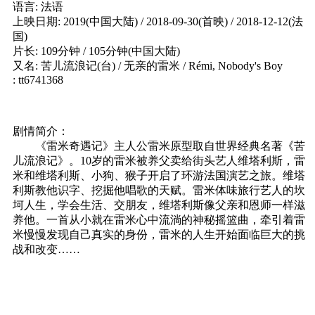
语言: 法语
上映日期: 2019(中国大陆) / 2018-09-30(首映) / 2018-12-12(法
国)
片长: 109分钟 / 105分钟(中国大陆)
又名: 苦儿流浪记(台) / 无亲的雷米 / Rémi, Nobody's Boy
: tt6741368
剧情简介：
《雷米奇遇记》主人公雷米原型取自世界经典名著《苦
儿流浪记》。10岁的雷米被养父卖给街头艺人维塔利斯，雷
米和维塔利斯、小狗、猴子开启了环游法国演艺之旅。维塔
利斯教他识字、挖掘他唱歌的天赋。雷米体味旅行艺人的坎
坷人生，学会生活、交朋友，维塔利斯像父亲和恩师一样滋
养他。一首从小就在雷米心中流淌的神秘摇篮曲，牵引着雷
米慢慢发现自己真实的身份，雷米的人生开始面临巨大的挑
战和改变……