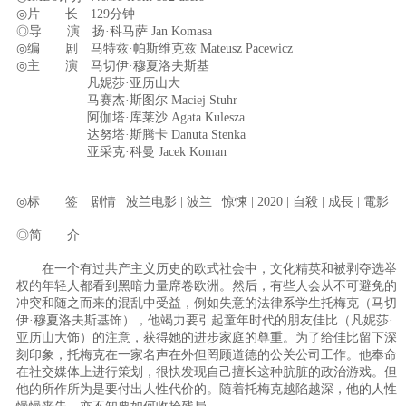
◎片 长 129分钟
◎导 演 扬·科马萨 Jan Komasa
◎编 剧 马特兹·帕斯维克兹 Mateusz Pacewicz
◎主 演 马切伊·穆夏洛夫斯基
凡妮莎·亚历山大
马赛杰·斯图尔 Maciej Stuhr
阿伽塔·库莱沙 Agata Kulesza
达努塔·斯腾卡 Danuta Stenka
亚采克·科曼 Jacek Koman
◎标 签 剧情 | 波兰电影 | 波兰 | 惊悚 | 2020 | 自殺 | 成長 | 電影
◎简 介
在一个有过共产主义历史的欧式社会中，文化精英和被剥夺选举
权的年轻人都看到黑暗力量席卷欧洲。然后，有些人会从不可避免的
冲突和随之而来的混乱中受益，例如失意的法律系学生托梅克（马切
伊·穆夏洛夫斯基饰），他竭力要引起童年时代的朋友佳比（凡妮莎·
亚历山大饰）的注意，获得她的进步家庭的尊重。为了给佳比留下深
刻印象，托梅克在一家名声在外但罔顾道德的公关公司工作。他奉命
在社交媒体上进行策划，很快发现自己擅长这种肮脏的政治游戏。但
他的所作所为是要付出人性代价的。随着托梅克越陷越深，他的人性