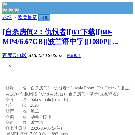
论坛
>
欧美最新
回复
[自杀房间2：仇恨者][BT下载][BD-
MP4/6.67GB][波兰语中字][1080P][...
百度云电影
2020-08-16 06:52
只看楼主
-->
◎译 名 自杀房间2：仇恨者 / Suicide Room: The Hater / 仇恨之
网(港) / 仇恨网络 / 仇恨网路(台) / 自杀房间：喷子(豆友译名)
◎片 名 Sala samobójców. Hejter
◎年 代 2020
◎产 地 波兰
◎类 别 动画 / 惊悚
◎语 言 波兰语
◎上映日期 2020-03-06(波兰)
◎IMDb评分 7.0/10 from 892 users