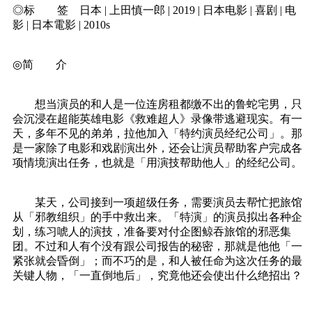
◎标 签 日本 | 上田慎一郎 | 2019 | 日本电影 | 喜剧 | 电
影 | 日本電影 | 2010s
◎简 介
想当演员的和人是一位连房租都缴不出的鲁蛇宅男，只
会沉浸在超能英雄电影《救难超人》录像带逃避现实。有一
天，多年不见的弟弟，拉他加入「特约演员经纪公司」。那
是一家除了电影和戏剧演出外，还会让演员帮助客户完成各
项情境演出任务，也就是「用演技帮助他人」的经纪公司。
某天，公司接到一项超级任务，需要演员去帮忙把旅馆
从「邪教组织」的手中救出来。「特演」的演员拟出各种企
划，练习唬人的演技，准备要对付企图鲸吞旅馆的邪恶集
团。不过和人有个没有跟公司报告的秘密，那就是他他「一
紧张就会昏倒」；而不巧的是，和人被任命为这次任务的最
关键人物，「一直倒地后」，究竟他还会使出什么绝招出？