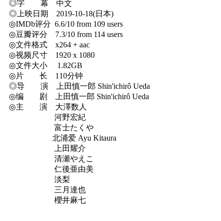
◎字 幕 中文
◎上映日期 2019-10-18(日本)
◎IMDb评分 6.6/10 from 109 users
◎豆瓣评分 7.3/10 from 114 users
◎文件格式 x264 + aac
◎视频尺寸 1920 x 1080
◎文件大小 1.82GB
◎片 长 110分钟
◎导 演 上田慎一郎 Shin'ichirô Ueda
◎编 剧 上田慎一郎 Shin'ichirô Ueda
◎主 演 大澤数人
河野宏紀
富士たくや
北浦爱 Ayu Kitaura
上田耀介
清瀬やえこ
仁後亜由美
淡梨
三月達也
櫻井麻七