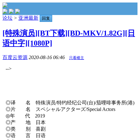
论坛
>
亚洲最新
回复
[特殊演员][BT下载][BD-MKV/1.82G][日
语中字][1080P]
百度云资源
2020-08-16 06:46
只看楼主
-->
◎译 名 特殊演员/特约经纪公司(台)/茄哩啡事务所(港)
◎片 名 スペシャルアクターズ/Special Actors
◎年 代 2019
◎产 地 日本
◎类 别 喜剧
◎语 言 日语