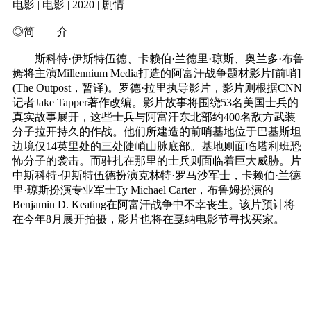
电影 | 电影 | 2020 | 剧情
◎简 介
斯科特·伊斯特伍德、卡赖伯·兰德里·琼斯、奥兰多·布鲁
姆将主演Millennium Media打造的阿富汗战争题材影片[前哨]
(The Outpost，暂译)。罗德·拉里执导影片，影片则根据CNN
记者Jake Tapper著作改编。影片故事将围绕53名美国士兵的
真实故事展开，这些士兵与阿富汗东北部约400名敌方武装
分子拉开持久的作战。他们所建造的前哨基地位于巴基斯坦
边境仅14英里处的三处陡峭山脉底部。基地则面临塔利班恐
怖分子的袭击。而驻扎在那里的士兵则面临着巨大威胁。片
中斯科特·伊斯特伍德扮演克林特·罗马沙军士，卡赖伯·兰德
里·琼斯扮演专业军士Ty Michael Carter，布鲁姆扮演的
Benjamin D. Keating在阿富汗战争中不幸丧生。该片预计将
在今年8月展开拍摄，影片也将在戛纳电影节寻找买家。