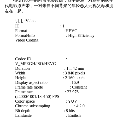
根据1983年的同名电影改编，故事讲述一对崭新的80年
代电影原声带，一对来自不同背景的年轻恋人无视父母和朋
友在一起。
引用: Video
ID : 1
Format : HEVC
Format/Info : High Efficiency
Video Coding
Codec ID :
V_MPEGH/ISO/HEVC
Duration : 1 h 42 min
Width : 3 840 pixels
Height : 2 160 pixels
Display aspect ratio : 16:9
Frame rate mode : Constant
Frame rate : 23.976
(24000/1001/189150) FPS
Color space : YUV
Chroma subsampling : 4:2:0
Bit depth : 8 bits
Language : English