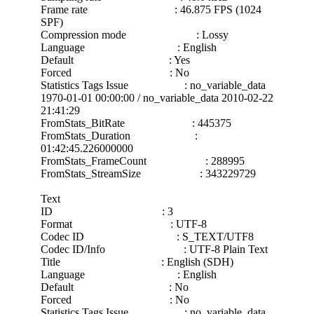
Frame rate : 46.875 FPS (1024
SPF)
Compression mode : Lossy
Language : English
Default : Yes
Forced : No
Statistics Tags Issue : no_variable_data
1970-01-01 00:00:00 / no_variable_data 2010-02-22
21:41:29
FromStats_BitRate : 445375
FromStats_Duration :
01:42:45.226000000
FromStats_FrameCount : 288995
FromStats_StreamSize : 343229729
Text
ID : 3
Format : UTF-8
Codec ID : S_TEXT/UTF8
Codec ID/Info : UTF-8 Plain Text
Title : English (SDH)
Language : English
Default : No
Forced : No
Statistics Tags Issue : no_variable_data