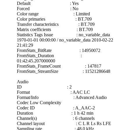
Default : Yes
Forced : No
Color range : Limited
Color primaries : BT.709
Transfer characteristics : BT.709
Matrix coefficients : BT.709
Statistics Tags Issue : no_variable_data
1970-01-01 00:00:00 / no_variable_data 2010-02-22
21:41:29
FromStats_BitRate : 14950072
FromStats_Duration :
01:42:45.207000000
FromStats_FrameCount : 147817
FromStats_StreamSize : 11521286648
Audio
ID : 2
Format : AAC LC
Format/Info : Advanced Audio
Codec Low Complexity
Codec ID : A_AAC-2
Duration : 1 h 42 min
Channel(s) : 6 channels
Channel layout : C L R Ls Rs LFE
Sampling rate : 48.0 kHz