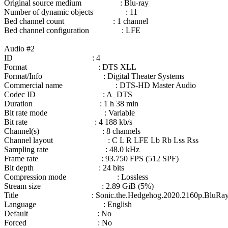
Original source medium : Blu-ray
Number of dynamic objects : 11
Bed channel count : 1 channel
Bed channel configuration : LFE
Audio #2
ID : 4
Format : DTS XLL
Format/Info : Digital Theater Systems
Commercial name : DTS-HD Master Audio
Codec ID : A_DTS
Duration : 1 h 38 min
Bit rate mode : Variable
Bit rate : 4 188 kb/s
Channel(s) : 8 channels
Channel layout : C L R LFE Lb Rb Lss Rss
Sampling rate : 48.0 kHz
Frame rate : 93.750 FPS (512 SPF)
Bit depth : 24 bits
Compression mode : Lossless
Stream size : 2.89 GiB (5%)
Title : Sonic.the.Hedgehog.2020.2160p.BluRay.R
Language : English
Default : No
Forced : No