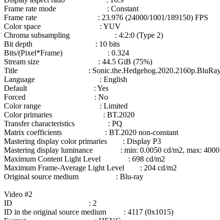
Frame rate mode : Constant
Frame rate : 23.976 (24000/1001/189150) FPS
Color space : YUV
Chroma subsampling : 4:2:0 (Type 2)
Bit depth : 10 bits
Bits/(Pixel*Frame) : 0.324
Stream size : 44.5 GiB (75%)
Title : Sonic.the.Hedgehog.2020.2160p.BluRay.R
Language : English
Default : Yes
Forced : No
Color range : Limited
Color primaries : BT.2020
Transfer characteristics : PQ
Matrix coefficients : BT.2020 non-constant
Mastering display color primaries : Display P3
Mastering display luminance : min: 0.0050 cd/m2, max: 4000
Maximum Content Light Level : 698 cd/m2
Maximum Frame-Average Light Level : 204 cd/m2
Original source medium : Blu-ray
Video #2
ID : 2
ID in the original source medium : 4117 (0x1015)