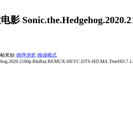
ic.the.Hedgehog.2020.216
|
倒序浏览
|
阅读模式
0.2160p.BluRay.REMUX.HEVC.DTS-HD.MA.TrueHD.7.1.A