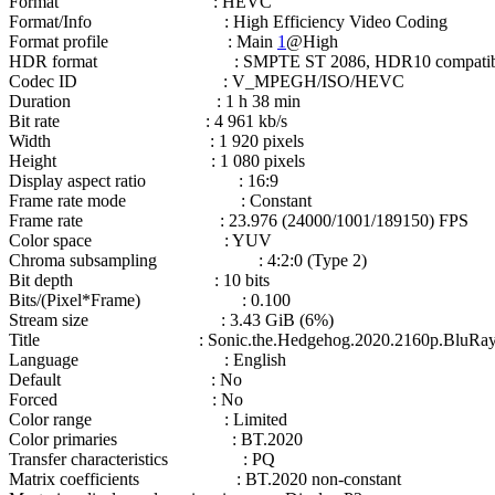
Format : HEVC
Format/Info : High Efficiency Video Coding
Format profile : Main
1
@High
HDR format : SMPTE ST 2086, HDR10 compatib
Codec ID : V_MPEGH/ISO/HEVC
Duration : 1 h 38 min
Bit rate : 4 961 kb/s
Width : 1 920 pixels
Height : 1 080 pixels
Display aspect ratio : 16:9
Frame rate mode : Constant
Frame rate : 23.976 (24000/1001/189150) FPS
Color space : YUV
Chroma subsampling : 4:2:0 (Type 2)
Bit depth : 10 bits
Bits/(Pixel*Frame) : 0.100
Stream size : 3.43 GiB (6%)
Title : Sonic.the.Hedgehog.2020.2160p.BluRay.R
Language : English
Default : No
Forced : No
Color range : Limited
Color primaries : BT.2020
Transfer characteristics : PQ
Matrix coefficients : BT.2020 non-constant