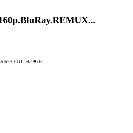
0p.BluRay.REMUX...
tmos-FGT 59.49GB