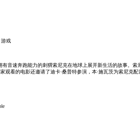
| 游戏
音速奔跑能力的刺猬索尼克在地球上展开新生活的故事。索尼克
全家观看的电影还邀请了迪卡·桑普特参演，本·施瓦茨为索尼克配
le