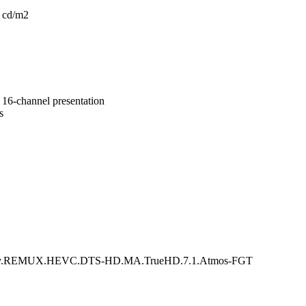
 cd/m2
hannel presentation
s
EMUX.HEVC.DTS-HD.MA.TrueHD.7.1.Atmos-FGT