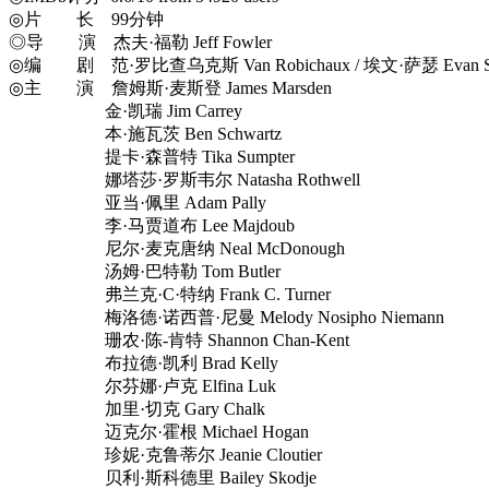
◎片 长 99分钟
◎导 演 杰夫·福勒 Jeff Fowler
◎编 剧 范·罗比查乌克斯 Van Robichaux / 埃文·萨瑟 Evan Susser / 乔什·
◎主 演 詹姆斯·麦斯登 James Marsden
金·凯瑞 Jim Carrey
本·施瓦茨 Ben Schwartz
提卡·森普特 Tika Sumpter
娜塔莎·罗斯韦尔 Natasha Rothwell
亚当·佩里 Adam Pally
李·马贾道布 Lee Majdoub
尼尔·麦克唐纳 Neal McDonough
汤姆·巴特勒 Tom Butler
弗兰克·C·特纳 Frank C. Turner
梅洛德·诺西普·尼曼 Melody Nosipho Niemann
珊农·陈-肯特 Shannon Chan-Kent
布拉德·凯利 Brad Kelly
尔芬娜·卢克 Elfina Luk
加里·切克 Gary Chalk
迈克尔·霍根 Michael Hogan
珍妮·克鲁蒂尔 Jeanie Cloutier
贝利·斯科德里 Bailey Skodje