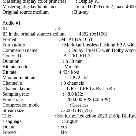
Mastering display color primaries : Display P3
Mastering display luminance : min: 0.0050 cd/m2, max: 4000
Original source medium : Blu-ray
Audio #1
ID : 3
ID in the original source medium : 4352 (0x1100)
Format : MLP FBA 16-ch
Format/Info : Meridian Lossless Packing FBA with 16-c
Commercial name : Dolby TrueHD with Dolby Atmo
Codec ID : A_TRUEHD
Duration : 1 h 38 min
Bit rate mode : Variable
Bit rate : 4 434 kb/s
Maximum bit rate : 7 872 kb/s
Channel(s) : 8 channels
Channel layout : L R C LFE Ls Rs Lb Rb
Sampling rate : 48.0 kHz
Frame rate : 1 200.000 FPS (40 SPF)
Compression mode : Lossless
Stream size : 3.06 GiB (5%)
Title : Sonic.the.Hedgehog.2020.2160p.BluRay.R
Language : English
Default : Yes
Forced : No