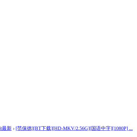
内最新
›
[范保德][BT下载][HD-MKV/2.56G][国语中字][1080P] ...