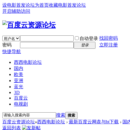
设电影首发论坛为首页
收藏电影首发论坛
开启辅助访问
找回密码
自动登录
密码
立即注册
登录
快捷导航
西西电影论坛
国内
欧美
亚洲
蓝光
3D
百度云
电视剧
搜索
搜索
百度云资源论坛
»
西西电影论坛
›
最新百度云网盘与bt下载
›
国
返回列表