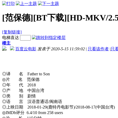
[范保德][BT下载][HD-MKV/2.5
[复制链接]
电梯直达
楼主
百度云电影
发表于 2020-5-15 11:59:02
|
只看该作者
|
只
-->
◎译 名 Father to Son
◎片 名 范保德
◎年 代 2018
◎产 地 中国台湾
◎类 别 剧情
◎语 言 汉语普通话/闽南语
◎上映日期 2018-01-29(鹿特丹电影节)/2018-08-17(中国台湾)
◎IMDb评分 6.4/10 from 258 users