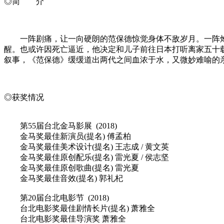
◎简 介
一阵剧痛，让一向硬朗的范保德惊觉身体不敌岁月。一阵炮
醒。也或许因死亡逼近，他决定和儿子前往日本打听离家五十
叙事，《范保德》缓缓道出两代之间血浓于水，又微妙难喻的
◎获奖情况
第55届台北金马影展 (2018)
金马奖最佳新演员(提名) 傅孟柏
金马奖最佳美术设计(提名) 王志成 / 黄文英
金马奖最佳原创配乐(提名) 雷光夏 / 侯志坚
金马奖最佳原创歌曲(提名) 雷光夏
金马奖最佳音效(提名) 郭礼杞
第20届台北电影节 (2018)
台北电影奖最佳剧情长片(提名) 萧雅全
台北电影奖最佳导演奖 萧雅全