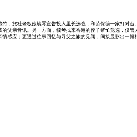
竹，旅社老板娘毓琴宣告投入里长选战，和范保德一家打对台。
载的父亲音讯。另一方面，毓琴找来香港的侄子帮忙竞选，仅管
亲情感应；更透过往事回忆与寻父之旅的见闻，间接显影出一幅