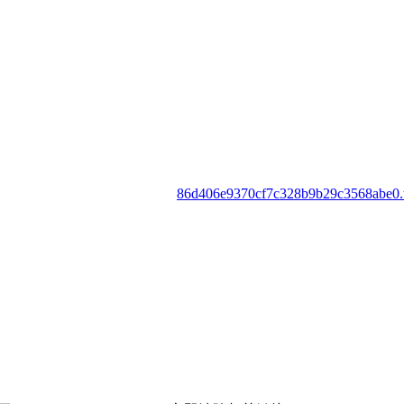
86d406e9370cf7c328b9b29c3568abe0.t